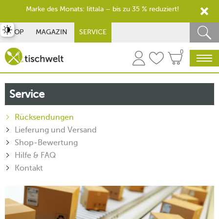
Marke des Monats: Iittala – bis zu 35 % reduziert!
st umschalten
SHOP
MAGAZIN
SERVICE
0
Service
Rücksendungen
Lieferung und Versand
Shop-Bewertung
Hilfe & FAQ
Kontakt