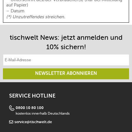
auf Papier)
– Datum
(*) Unzutreffendes streichen.
tischwelt News: jetzt anmelden und
10% sichern!
E-Mail-Adresse eintragen
NEWSLETTER ABONNIEREN
SERVICE HOTLINE
0800 10 80 100
kostenlos innerhalb Deutschlands
service@tischwelt.de