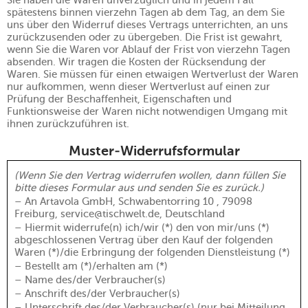
Sie haben die Waren unverzüglich und in jedem Fall
spätestens binnen vierzehn Tagen ab dem Tag, an dem Sie
uns über den Widerruf dieses Vertrags unterrichten, an uns
zurückzusenden oder zu übergeben. Die Frist ist gewahrt,
wenn Sie die Waren vor Ablauf der Frist von vierzehn Tagen
absenden. Wir tragen die Kosten der Rücksendung der
Waren. Sie müssen für einen etwaigen Wertverlust der Waren
nur aufkommen, wenn dieser Wertverlust auf einen zur
Prüfung der Beschaffenheit, Eigenschaften und
Funktionsweise der Waren nicht notwendigen Umgang mit
ihnen zurückzuführen ist.
Muster-Widerrufsformular
(Wenn Sie den Vertrag widerrufen wollen, dann füllen Sie
bitte dieses Formular aus und senden Sie es zurück.)
– An Artavola GmbH, Schwabentorring 10 , 79098
Freiburg, service@tischwelt.de, Deutschland
– Hiermit widerrufe(n) ich/wir (*) den von mir/uns (*)
abgeschlossenen Vertrag über den Kauf der folgenden
Waren (*)/die Erbringung der folgenden Dienstleistung (*)
– Bestellt am (*)/erhalten am (*)
– Name des/der Verbraucher(s)
– Anschrift des/der Verbraucher(s)
– Unterschrift des/der Verbraucher(s) (nur bei Mitteilung