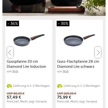
- 36%
- 30%
Gusspfanne 20 cm
Guss-Flachpfanne 28 cm
Diamond Lite Induction
Diamond Lite schwarz
von
Woll
von
Woll
Lieferung in 1-2 Werktagen
Lieferung in 1-2 Werktagen
UVP
89,95
€
UVP
109,95
€
57,49
€
75,99
€
Preis inkl. MwSt. zzgl. Versand
Preis inkl. MwSt. zzgl. Versand