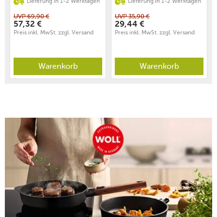
Lieferung in 1-2 Werktagen
Lieferung in 1-2 Werktagen
UVP
69,90
€
UVP
35,90
€
57,32
€
29,44
€
Preis inkl. MwSt. zzgl. Versand
Preis inkl. MwSt. zzgl. Versand
Warenkorb
Warenkorb