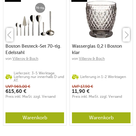
Boston Besteck-Set 70-tlg.
Wasserglas 0,2 l Boston
Edelstahl
klar
von
Villeroy & Boch
von
Villeroy & Boch
Lieferzeit: 3-5 Werktage.
Lieferung nur innerhalb D und
Lieferung in 1-2 Werktagen
AT.
UVP
969,00
€
UVP
17,90
€
615,60
€
11,90
€
Preis inkl. MwSt. zzgl. Versand
Preis inkl. MwSt. zzgl. Versand
Warenkorb
Warenkorb