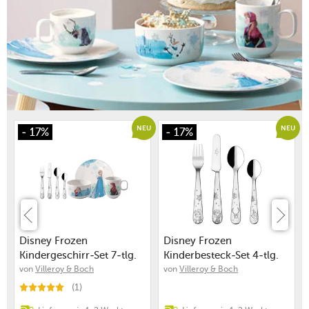
EU
NEU
NEU
- 17%
- 17%
Disney Frozen
Disney Frozen
Kindergeschirr-Set 7-tlg.
Kinderbesteck-Set 4-tlg.
Edelstahl
von
Villeroy & Boch
von
Villeroy & Boch
(1)