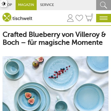
st umschalten
SHOP
MAGAZIN
SERVICE
0
Crafted Blueberry von Villeroy &
Boch – für magische Momente