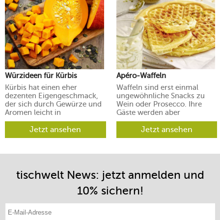
Würzideen für Kürbis
Apéro-Waffeln
Kürbis hat einen eher
Waffeln sind erst einmal
dezenten Eigengeschmack,
ungewöhnliche Snacks zu
der sich durch Gewürze und
Wein oder Prosecco. Ihre
Aromen leicht in
Gäste werden aber
verschiedene Richtungen
begeistert sein.
lenken lässt.
Jetzt ansehen
Jetzt ansehen
tischwelt News: jetzt anmelden und
10% sichern!
E-Mail-Adresse eintragen