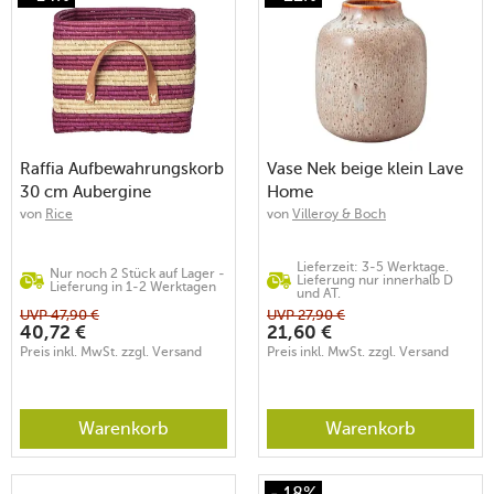
Raffia Aufbewahrungskorb
Vase Nek beige klein Lave
30 cm Aubergine
Home
von
Rice
von
Villeroy & Boch
Lieferzeit: 3-5 Werktage.
Nur noch 2 Stück auf Lager -
Lieferung nur innerhalb D
Lieferung in 1-2 Werktagen
und AT.
UVP
47,90
€
UVP
27,90
€
40,72
€
21,60
€
Preis inkl. MwSt. zzgl. Versand
Preis inkl. MwSt. zzgl. Versand
Warenkorb
Warenkorb
- 18%