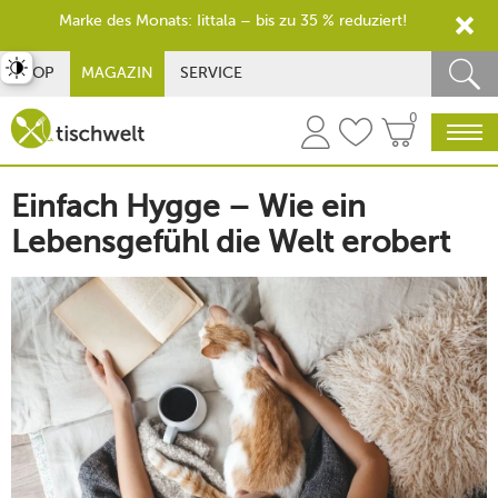
Marke des Monats: Iittala – bis zu 35 % reduziert!
st umschalten
SHOP
MAGAZIN
SERVICE
0
Einfach Hygge – Wie ein
Lebensgefühl die Welt erobert