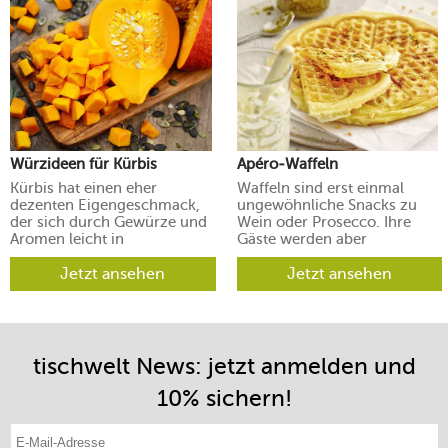
Würzideen für Kürbis
Apéro-Waffeln
Kürbis hat einen eher
Waffeln sind erst einmal
dezenten Eigengeschmack,
ungewöhnliche Snacks zu
der sich durch Gewürze und
Wein oder Prosecco. Ihre
Aromen leicht in
Gäste werden aber
verschiedene Richtungen
begeistert sein.
lenken lässt.
Jetzt ansehen
Jetzt ansehen
tischwelt News: jetzt anmelden und
10% sichern!
E-Mail-Adresse eintragen