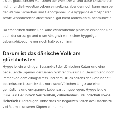
als die glücklichsten Menschen der Welt. Der Grund dafür ist sicherlich
nicht nur die hyggelige Lebenseinstellung, aber dennoch kann man bei
der Wärme, Sicherheit und Geborgenheit, die hyggelige Atmosphären
sowie Wohnbereiche ausstrahlen, gar nicht anders als zu schmunzeln.
Da erscheinen dunkle und kalte Winterabende plötzlich einladend und
auch der stressige und triste Alltag wirkt mit einer hyggeligen
Lebensphilosophie nur noch halb so schlimm.
Darum ist das dänische Volk am
glücklichsten
Hygge ist ein wichtiger Bestandteil der dänischen Kultur und eine
bedeutende Eigenart der Dänen. Während wir uns in Deutschland noch
immer von dem Alltagsstress und dem Druck seitens der Gesellschaft
beeinflussen lassen, ist das nordische Völkchen längst auf eine
gemütliche und entspannte Lebensart umgestiegen. Hygge ist die
Kunst ein
Gefühl von Vertrautheit, Zufriedenheit, Freundschaft sowie
Heiterkeit
zu erzeugen, ohne dass die negativen Seiten des Daseins zu
viel Raum in unseren Köpfen einnehmen.