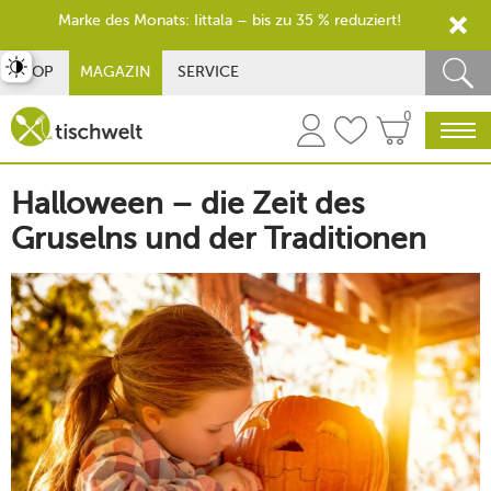
Marke des Monats: Iittala – bis zu 35 % reduziert!
st umschalten
SHOP
MAGAZIN
SERVICE
0
Halloween – die Zeit des
Gruselns und der Traditionen