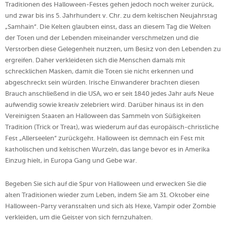
Traditionen des Halloween-Festes gehen jedoch noch weiter zurück,
und zwar bis ins 5. Jahrhundert v. Chr. zu dem keltischen Neujahrstag
„Samhain“. Die Kelten glaubten einst, dass an diesem Tag die Welten
der Toten und der Lebenden miteinander verschmelzen und die
Verstorben diese Gelegenheit nutzten, um Besitz von den Lebenden zu
ergreifen. Daher verkleideten sich die Menschen damals mit
schrecklichen Masken, damit die Toten sie nicht erkennen und
abgeschreckt sein würden. Irische Einwanderer brachten diesen
Brauch anschließend in die USA, wo er seit 1840 jedes Jahr aufs Neue
aufwendig sowie kreativ zelebriert wird. Darüber hinaus ist in den
Vereinigten Staaten an Halloween das Sammeln von Süßigkeiten
Tradition (Trick or Treat), was wiederum auf das europäisch-christliche
Fest „Allerseelen“ zurückgeht. Halloween ist demnach ein Fest mit
katholischen und keltischen Wurzeln, das lange bevor es in Amerika
Einzug hielt, in Europa Gang und Gebe war.
Begeben Sie sich auf die Spur von Halloween und erwecken Sie die
alten Traditionen wieder zum Leben, indem Sie am 31. Oktober eine
Halloween-Party veranstalten und sich als Hexe, Vampir oder Zombie
verkleiden, um die Geister von sich fernzuhalten.