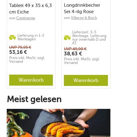
Longdrinkbecher
Tablett 49 x 35 x 6,3
Set 4-tlg Rose
cm Eiche
Garden
von
Villeroy & Boch
von
Continenta
Lieferzeit: 3-5
Lieferung in 1-2
Werktage. Lieferung
Werktagen
nur innerhalb D und
AT.
UVP
79,95
€
UVP
49,90
€
53,16
€
38,63
€
Preis inkl. MwSt. zzgl.
Preis inkl. MwSt. zzgl.
Versand
Versand
Warenkorb
Warenkorb
Meist gelesen