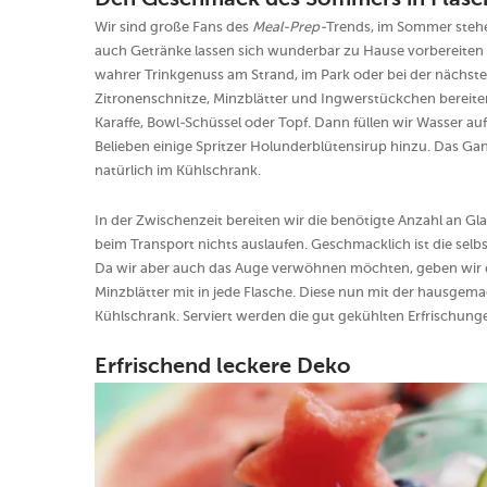
Den Geschmack des Sommers in Flasch
Wir sind große Fans des
Meal-Prep-
Trends, im Sommer stehe
auch Getränke lassen sich wunderbar zu Hause vorbereiten un
wahrer Trinkgenuss am Strand, im Park oder bei der nächste
Zitronenschnitze, Minzblätter und Ingwerstückchen bereiten
Karaffe, Bowl-Schüssel oder Topf. Dann füllen wir Wasser a
Belieben einige Spritzer Holunderblütensirup hinzu. Das Ga
natürlich im Kühlschrank.
In der Zwischenzeit bereiten wir die benötigte Anzahl an Gl
beim Transport nichts auslaufen. Geschmacklich ist die se
Da wir aber auch das Auge verwöhnen möchten, geben wir d
Minzblätter mit in jede Flasche. Diese nun mit der hausgem
Kühlschrank. Serviert werden die gut gekühlten Erfrischun
Erfrischend leckere Deko