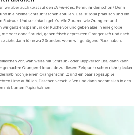
en abfüllen
n wir aber auch total auf den
Drink-Prep
. Kennt ihr den schon? Denn
d in einzelne Schraubflaschen abfüllen. Das ist total praktisch und ein
n Radtour. Und so einfach geht‘s: Alle Zutaten wie Orangen- und
 wir ganz entspannt in der Küche vor und geben alles in eine große
uf, mit oder ohne Sprudel, geben frisch gepressten Orangensaft und nach
nze zieht dann für etwa 2 Stunden, wenn wir genügend Platz haben,
asflaschen vor, wahlweise mit Schraub- oder Klippverschluss, dann kann
lbst gemachte Orangen-Limonade zu diesem Zeitpunkt schon richtig lecker.
eshalb noch je einen Orangenschnitz und ein paar abgezupfte
achten Limo auffüllen, Flaschen verschließen und dann nochmal ab in den
gen mit bunten Papierhalmen.