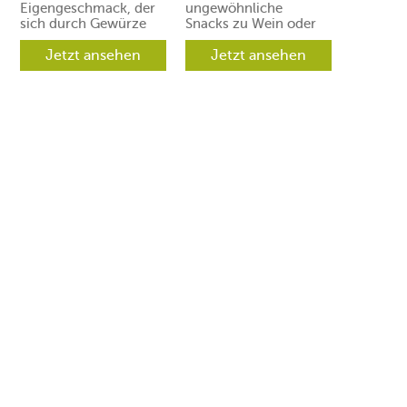
Eigengeschmack, der
ungewöhnliche
sich durch Gewürze
Snacks zu Wein oder
und Aromen leicht in
Prosecco. Ihre Gäste
verschiedene
Jetzt ansehen
werden aber
Jetzt ansehen
Richtungen lenken
begeistert sein.
lässt.