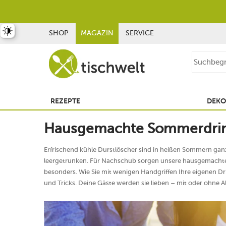
st umschalten
SHOP
MAGAZIN
SERVICE
REZEPTE
DEKO
Hausgemachte Sommerdri
Erfrischend kühle Durstlöscher sind in heißen Sommern ganz
leergetrunken. Für Nachschub sorgen unsere hausgemachten 
besonders. Wie Sie mit wenigen Handgriffen Ihre eigenen Dr
und Tricks. Deine Gäste werden sie lieben – mit oder ohne A