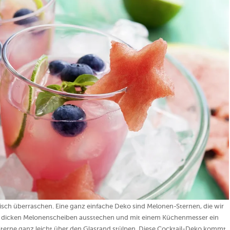
isch überraschen. Eine ganz einfache Deko sind Melonen-Sternen, die wir
cm dicken Melonenscheiben ausstechen und mit einem Küchenmesser ein
Sterne ganz leicht über den Glasrand stülpen. Diese Cocktail-Deko kommt