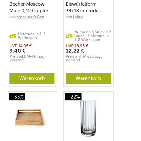
Becher Moscow
Eiswürfelform
Mule 0,45 l kupfer
34x18 cm türkis
von
Assheuer & Pott
von
Lekue
Nur noch 3 Stück auf
Lieferung in 1-2
Lager - Lieferung in
Werktagen
1-2 Werktagen
UVP
14,95
€
UVP
18,95
€
9,40
€
12,22
€
Preis inkl. MwSt. zzgl.
Preis inkl. MwSt. zzgl.
Versand
Versand
Warenkorb
Warenkorb
- 33%
- 22%