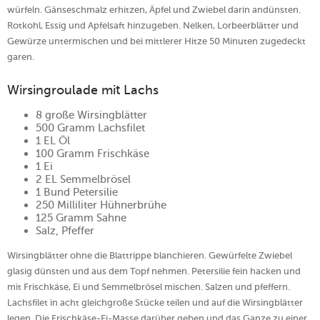
würfeln. Gänseschmalz erhitzen, Äpfel und Zwiebel darin andünsten.
Rotkohl, Essig und Apfelsaft hinzugeben. Nelken, Lorbeerblätter und
Gewürze untermischen und bei mittlerer Hitze 50 Minuten zugedeckt
garen.
Wirsingroulade mit Lachs
8 große Wirsingblätter
500 Gramm Lachsfilet
1 EL Öl
100 Gramm Frischkäse
1 Ei
2 EL Semmelbrösel
1 Bund Petersilie
250 Milliliter Hühnerbrühe
125 Gramm Sahne
Salz, Pfeffer
Wirsingblätter ohne die Blattrippe blanchieren. Gewürfelte Zwiebel
glasig dünsten und aus dem Topf nehmen. Petersilie fein hacken und
mit Frischkäse, Ei und Semmelbrösel mischen. Salzen und pfeffern.
Lachsfilet in acht gleichgroße Stücke teilen und auf die Wirsingblätter
legen. Die Frischkäse-Ei-Masse darüber geben und das Ganze zu einer