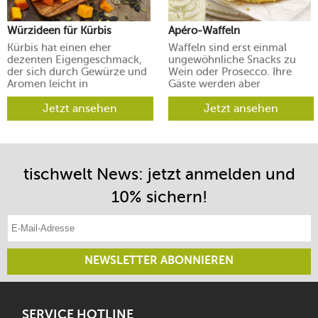
Würzideen für Kürbis
Apéro-Waffeln
Kürbis hat einen eher
Waffeln sind erst einmal
dezenten Eigengeschmack,
ungewöhnliche Snacks zu
der sich durch Gewürze und
Wein oder Prosecco. Ihre
Aromen leicht in
Gäste werden aber
verschiedene Richtungen
begeistert sein.
lenken lässt.
Jetzt ansehen
Jetzt ansehen
tischwelt News: jetzt anmelden und
10% sichern!
E-Mail-Adresse eintragen
NEWSLETTER ABONNIEREN
SERVICE HOTLINE