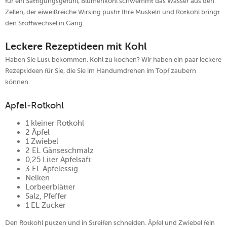
für ein Sättigungsgefühl, Blumenkohl schwemmt das Wasser aus den
Zellen, der eiweißreiche Wirsing pusht Ihre Muskeln und Rotkohl bringt
den Stoffwechsel in Gang.
Leckere Rezeptideen mit Kohl
Haben Sie Lust bekommen, Kohl zu kochen? Wir haben ein paar leckere
Rezeptideen für Sie, die Sie im Handumdrehen im Topf zaubern
können.
Apfel-Rotkohl
1 kleiner Rotkohl
2 Äpfel
1 Zwiebel
2 EL Gänseschmalz
0,25 Liter Apfelsaft
3 EL Apfelessig
Nelken
Lorbeerblätter
Salz, Pfeffer
1 EL Zucker
Den Rotkohl putzen und in Streifen schneiden. Äpfel und Zwiebel fein