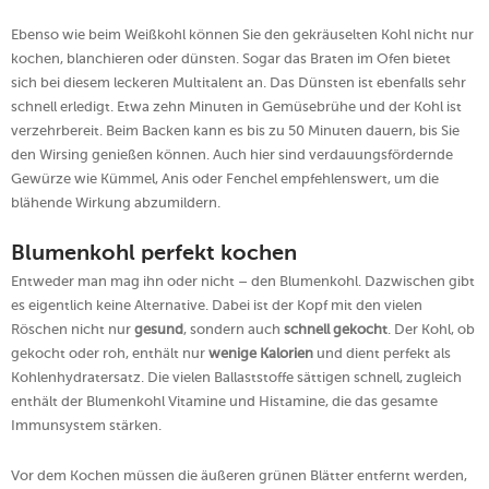
Ebenso wie beim Weißkohl können Sie den gekräuselten Kohl nicht nur
kochen, blanchieren oder dünsten. Sogar das Braten im Ofen bietet
sich bei diesem leckeren Multitalent an. Das Dünsten ist ebenfalls sehr
schnell erledigt. Etwa zehn Minuten in Gemüsebrühe und der Kohl ist
verzehrbereit. Beim Backen kann es bis zu 50 Minuten dauern, bis Sie
den Wirsing genießen können. Auch hier sind verdauungsfördernde
Gewürze wie Kümmel, Anis oder Fenchel empfehlenswert, um die
blähende Wirkung abzumildern.
Blumenkohl perfekt kochen
Entweder man mag ihn oder nicht – den Blumenkohl. Dazwischen gibt
es eigentlich keine Alternative. Dabei ist der Kopf mit den vielen
Röschen nicht nur
gesund
, sondern auch
schnell gekocht
. Der Kohl, ob
gekocht oder roh, enthält nur
wenige Kalorien
und dient perfekt als
Kohlenhydratersatz. Die vielen Ballaststoffe sättigen schnell, zugleich
enthält der Blumenkohl Vitamine und Histamine, die das gesamte
Immunsystem stärken.
Vor dem Kochen müssen die äußeren grünen Blätter entfernt werden,