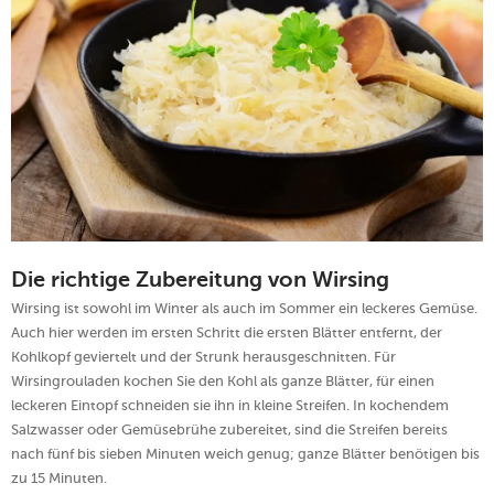
Die richtige Zubereitung von Wirsing
Wirsing ist sowohl im Winter als auch im Sommer ein leckeres Gemüse.
Auch hier werden im ersten Schritt die ersten Blätter entfernt, der
Kohlkopf geviertelt und der Strunk herausgeschnitten. Für
Wirsingrouladen kochen Sie den Kohl als ganze Blätter, für einen
leckeren Eintopf schneiden sie ihn in kleine Streifen. In kochendem
Salzwasser oder Gemüsebrühe zubereitet, sind die Streifen bereits
nach fünf bis sieben Minuten weich genug; ganze Blätter benötigen bis
zu 15 Minuten.