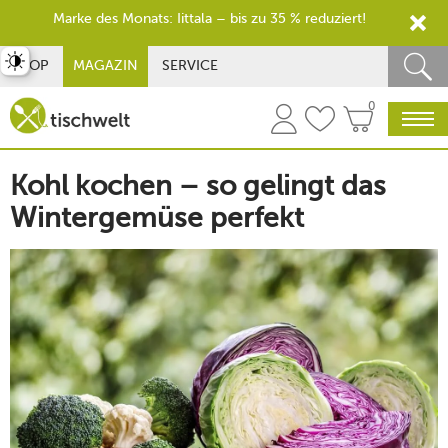
Marke des Monats: Iittala – bis zu 35 % reduziert!
st umschalten
SHOP
MAGAZIN
SERVICE
0
Kohl kochen – so gelingt das
Wintergemüse perfekt