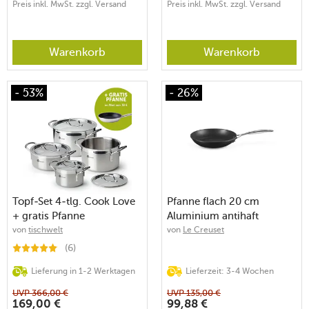
Preis inkl. MwSt. zzgl. Versand
Preis inkl. MwSt. zzgl. Versand
Warenkorb
Warenkorb
- 53%
- 26%
Topf-Set 4-tlg. Cook Love
Pfanne flach 20 cm
+ gratis Pfanne
Aluminium antihaft
von
tischwelt
von
Le Creuset
(6)
Lieferung in 1-2 Werktagen
Lieferzeit: 3-4 Wochen
UVP
366,00
€
UVP
135,00
€
169,00
€
99,88
€