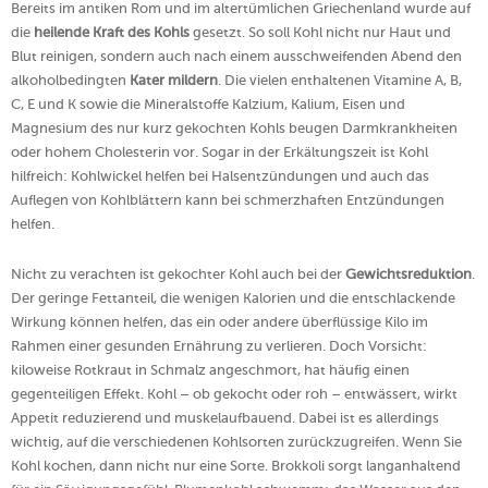
Bereits im antiken Rom und im altertümlichen Griechenland wurde auf
die
heilende Kraft des Kohls
gesetzt. So soll Kohl nicht nur Haut und
Blut reinigen, sondern auch nach einem ausschweifenden Abend den
alkoholbedingten
Kater mildern
. Die vielen enthaltenen Vitamine A, B,
C, E und K sowie die Mineralstoffe Kalzium, Kalium, Eisen und
Magnesium des nur kurz gekochten Kohls beugen Darmkrankheiten
oder hohem Cholesterin vor. Sogar in der Erkältungszeit ist Kohl
hilfreich: Kohlwickel helfen bei Halsentzündungen und auch das
Auflegen von Kohlblättern kann bei schmerzhaften Entzündungen
helfen.
Nicht zu verachten ist gekochter Kohl auch bei der
Gewichtsreduktion
.
Der geringe Fettanteil, die wenigen Kalorien und die entschlackende
Wirkung können helfen, das ein oder andere überflüssige Kilo im
Rahmen einer gesunden Ernährung zu verlieren. Doch Vorsicht:
kiloweise Rotkraut in Schmalz angeschmort, hat häufig einen
gegenteiligen Effekt. Kohl – ob gekocht oder roh – entwässert, wirkt
Appetit reduzierend und muskelaufbauend. Dabei ist es allerdings
wichtig, auf die verschiedenen Kohlsorten zurückzugreifen. Wenn Sie
Kohl kochen, dann nicht nur eine Sorte. Brokkoli sorgt langanhaltend