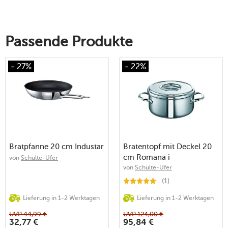
Passende Produkte
- 27%
- 22%
Bratpfanne 20 cm Industar
Bratentopf mit Deckel 20
cm Romana i
von
Schulte-Ufer
von
Schulte-Ufer
(1)
Lieferung in 1-2 Werktagen
Lieferung in 1-2 Werktagen
UVP
44,99
€
UVP
124,00
€
32,77
€
95,84
€