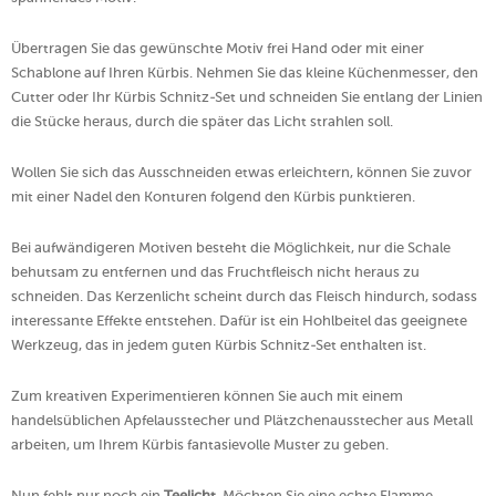
Übertragen Sie das gewünschte Motiv frei Hand oder mit einer
Schablone auf Ihren Kürbis. Nehmen Sie das kleine Küchenmesser, den
Cutter oder Ihr Kürbis Schnitz-Set und schneiden Sie entlang der Linien
die Stücke heraus, durch die später das Licht strahlen soll.
Wollen Sie sich das Ausschneiden etwas erleichtern, können Sie zuvor
mit einer Nadel den Konturen folgend den Kürbis punktieren.
Bei aufwändigeren Motiven besteht die Möglichkeit, nur die Schale
behutsam zu entfernen und das Fruchtfleisch nicht heraus zu
schneiden. Das Kerzenlicht scheint durch das Fleisch hindurch, sodass
interessante Effekte entstehen. Dafür ist ein Hohlbeitel das geeignete
Werkzeug, das in jedem guten Kürbis Schnitz-Set enthalten ist.
Zum kreativen Experimentieren können Sie auch mit einem
handelsüblichen Apfelausstecher und Plätzchenausstecher aus Metall
arbeiten, um Ihrem Kürbis fantasievolle Muster zu geben.
Nun fehlt nur noch ein
Teelicht
. Möchten Sie eine echte Flamme