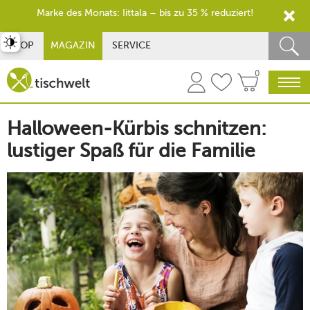
Marke des Monats: Iittala – bis zu 35 % reduziert!
st umschalten
SHOP
MAGAZIN
SERVICE
0
Halloween-Kürbis schnitzen:
lustiger Spaß für die Familie