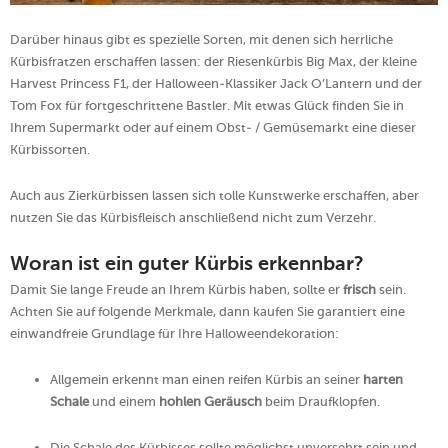
Darüber hinaus gibt es spezielle Sorten, mit denen sich herrliche
Kürbisfratzen erschaffen lassen: der Riesenkürbis Big Max, der kleine
Harvest Princess F1, der Halloween-Klassiker Jack O’Lantern und der
Tom Fox für fortgeschrittene Bastler. Mit etwas Glück finden Sie in
Ihrem Supermarkt oder auf einem Obst- / Gemüsemarkt eine dieser
Kürbissorten.
Auch aus Zierkürbissen lassen sich tolle Kunstwerke erschaffen, aber
nutzen Sie das Kürbisfleisch anschließend nicht zum Verzehr.
Woran ist ein guter Kürbis erkennbar?
Damit Sie lange Freude an Ihrem Kürbis haben, sollte er
frisch
sein.
Achten Sie auf folgende Merkmale, dann kaufen Sie garantiert eine
einwandfreie Grundlage für Ihre Halloweendekoration:
Allgemein erkennt man einen reifen Kürbis an seiner
harten
Schale
und einem
hohlen Geräusch
beim Draufklopfen.
Die Schale des Kürbisses sollte möglichst unversehrt sein und