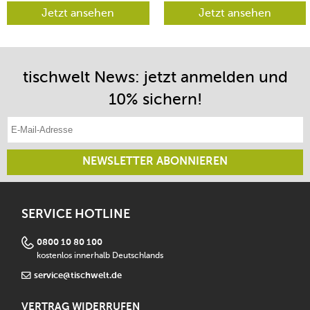
verschiedene Richtungen
begeistert sein.
lenken lässt.
Jetzt ansehen
Jetzt ansehen
tischwelt News: jetzt anmelden und
10% sichern!
E-Mail-Adresse eintragen
NEWSLETTER ABONNIEREN
SERVICE HOTLINE
0800 10 80 100
kostenlos innerhalb Deutschlands
service@tischwelt.de
VERTRAG WIDERRUFEN