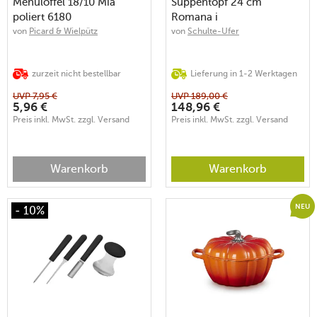
Menülöffel 18/10 Mia
Suppentopf 24 cm
poliert 6180
Romana i
von
Picard & Wielpütz
von
Schulte-Ufer
zurzeit nicht bestellbar
Lieferung in 1-2 Werktagen
UVP
7,95
€
UVP
189,00
€
5,96
€
148,96
€
Preis inkl. MwSt. zzgl. Versand
Preis inkl. MwSt. zzgl. Versand
Warenkorb
Warenkorb
NEU
- 10%