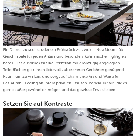
Ein Dinner zu sechst oder ein Frühstück zu zweit – NewMoon hält
Geschirrteile für jeden Anlass und besonders kulinarische Highlights
bereit. Das ausdrucksstarke Porzellan mit großzügig angelegten
Tellerflächen gibt Ihren liebevoll zubereiteten Gerichten genügend
Raum, um zu wirken, und sorgt auf charmante Art und Weise für
Restaurant-Feeling an Ihrem privaten Esstisch. Perfekt für alle, die es
gerne außergewöhnlich mögen und das gewisse Etwas lieben.
Setzen Sie auf Kontraste