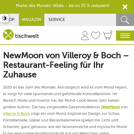
Marke des Monats: Iittala – bis zu 35 % reduziert!
st umschalten
SHOP
MAGAZIN
SERVICE
0
NewMoon von Villeroy & Boch –
Restaurant-Feeling für Ihr
Zuhause
2020 ist das Jahr des Mondes. Astrologisch wird es vom Mond regiert,
er sorgt für viele spannende und gefühlvolle Konstellationen. Im
Bereich Mode und Interior hat der Mond-Look dieses Jahr seinen
großen Auftritt. Die neu vorgestellte Gesamtkollektion
NewMoon
von
Villeroy & Boch
trägt ein vom Mond inspiriertes Design zur Schau:
Porzellanteile, Gläser und Besteckelemente spielen mit Licht und
Schatten, ganz genauso, wie der facettenreiche und mystische Mond.
Er hat eine starke Anziehungskraft auf uns Menschen, seine