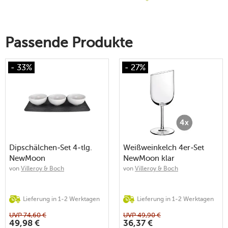
Passende Produkte
- 33%
- 27%
Dipschälchen-Set 4-tlg.
Weißweinkelch 4er-Set
NewMoon
NewMoon klar
von
Villeroy & Boch
von
Villeroy & Boch
Lieferung in 1-2 Werktagen
Lieferung in 1-2 Werktagen
UVP
74,60
€
UVP
49,90
€
49,98
€
36,37
€