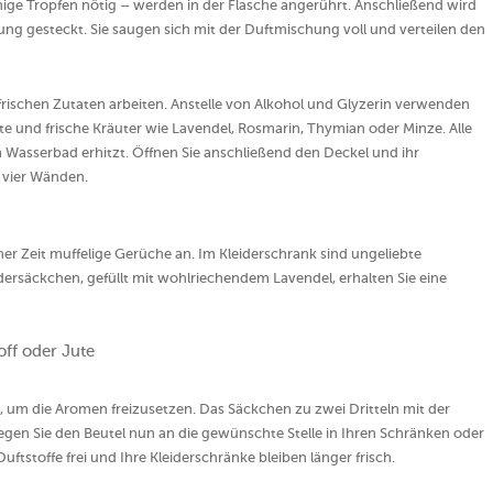
inige Tropfen nötig – werden in der Flasche angerührt. Anschließend wird
nung gesteckt. Sie saugen sich mit der Duftmischung voll und verteilen den
frischen Zutaten arbeiten. Anstelle von Alkohol und Glyzerin verwenden
hte und frische Kräuter wie Lavendel, Rosmarin, Thymian oder Minze. Alle
 Wasserbad erhitzt. Öffnen Sie anschließend den Deckel und ihr
 vier Wänden.
r Zeit muffelige Gerüche an. Im Kleiderschrank sind ungeliebte
dersäckchen, gefüllt mit wohlriechendem Lavendel, erhalten Sie eine
off oder Jute
n, um die Aromen freizusetzen. Das Säckchen zu zwei Dritteln mit der
gen Sie den Beutel nun an die gewünschte Stelle in Ihren Schränken oder
tstoffe frei und Ihre Kleiderschränke bleiben länger frisch.