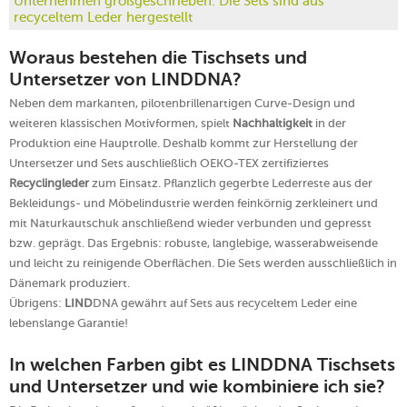
Unternehmen großgeschrieben. Die Sets sind aus
recyceltem Leder hergestellt
Woraus bestehen die Tischsets und
Untersetzer von LINDDNA?
Neben dem markanten, pilotenbrillenartigen Curve-Design und
weiteren klassischen Motivformen, spielt
Nachhaltigkeit
in der
Produktion eine Hauptrolle. Deshalb kommt zur Herstellung der
Untersetzer und Sets auschließlich OEKO-TEX zertifiziertes
Recyclingleder
zum Einsatz. Pflanzlich gegerbte Lederreste aus der
Bekleidungs- und Möbelindustrie werden feinkörnig zerkleinert und
mit Naturkautschuk anschließend wieder verbunden und gepresst
bzw. geprägt. Das Ergebnis: robuste, langlebige, wasserabweisende
und leicht zu reinigende Oberflächen. Die Sets werden ausschließlich in
Dänemark produziert.
Übrigens:
LIND
DNA gewährt auf Sets aus recyceltem Leder eine
lebenslange Garantie!
In welchen Farben gibt es LIND
DNA
Tischsets
und Untersetzer und wie kombiniere ich sie?