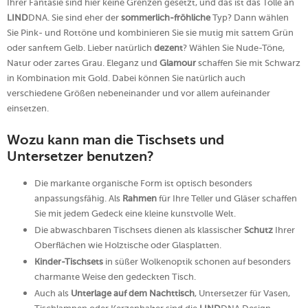
Ihrer Fantasie sind hier keine Grenzen gesetzt, und das ist das Tolle an
LIND
DNA. Sie sind eher der
sommerlich-fröhliche
Typ? Dann wählen
Sie Pink- und Rottöne und kombinieren Sie sie mutig mit sattem Grün
oder sanftem Gelb. Lieber natürlich
dezent
? Wählen Sie Nude-Töne,
Natur oder zartes Grau. Eleganz und
Glamour
schaffen Sie mit Schwarz
in Kombination mit Gold. Dabei können Sie natürlich auch
verschiedene Größen nebeneinander und vor allem aufeinander
einsetzen.
Wozu kann man die Tischsets und
Untersetzer benutzen?
Die markante organische Form ist optisch besonders
anpassungsfähig. Als
Rahmen
für Ihre Teller und Gläser schaffen
Sie mit jedem Gedeck eine kleine kunstvolle Welt.
Die abwaschbaren Tischsets dienen als klassischer
Schutz
Ihrer
Oberflächen wie Holztische oder Glasplatten.
Kinder-Tischsets
in süßer Wolkenoptik schonen auf besonders
charmante Weise den gedeckten Tisch.
Auch als
Unterlage auf dem Nachttisch
, Untersetzer für Vasen,