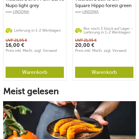
Nupo light grey
Square Hippo forest green
von
LINDDNA
von
LINDDNA
Nur noch 3 Stück auf Lager -
Lieferung in 1-2 Werktagen
Lieferung in 1-2 Werktagen
UVP
21,95
€
UVP
21,95
€
16,00
€
20,00
€
Preis inkl. MwSt. zzgl. Versand
Preis inkl. MwSt. zzgl. Versand
Warenkorb
Warenkorb
Meist gelesen