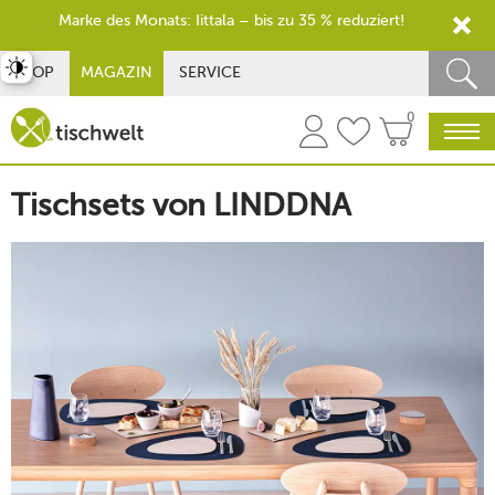
Marke des Monats: Iittala – bis zu 35 % reduziert!
st umschalten
SHOP
MAGAZIN
SERVICE
0
Tischsets von LINDDNA