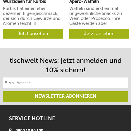
Würzideen für Kürbis
Apéro-Waffeln
Kürbis hat einen eher
Waffeln sind erst einmal
dezenten Eigengeschmack,
ungewöhnliche Snacks zu
der sich durch Gewürze und
Wein oder Prosecco. Ihre
Aromen leicht in
Gäste werden aber
verschiedene Richtungen
begeistert sein.
lenken lässt.
Jetzt ansehen
Jetzt ansehen
tischwelt News: jetzt anmelden und
10% sichern!
E-Mail-Adresse eintragen
NEWSLETTER ABONNIEREN
SERVICE HOTLINE
0800 10 80 100