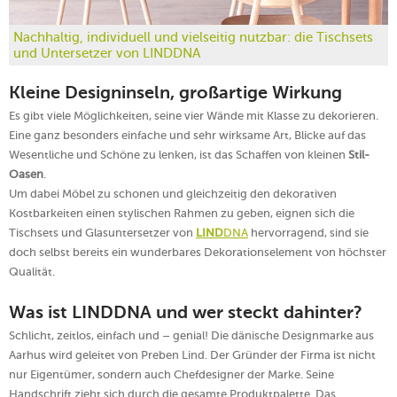
Nachhaltig, individuell und vielseitig nutzbar: die Tischsets
und Untersetzer von LINDDNA
Kleine Designinseln, großartige Wirkung
Es gibt viele Möglichkeiten, seine vier Wände mit Klasse zu dekorieren.
Eine ganz besonders einfache und sehr wirksame Art, Blicke auf das
Wesentliche und Schöne zu lenken, ist das Schaffen von kleinen
Stil-
Oasen
.
Um dabei Möbel zu schonen und gleichzeitig den dekorativen
Kostbarkeiten einen stylischen Rahmen zu geben, eignen sich die
Tischsets und Glasuntersetzer von
LIND
DNA
hervorragend, sind sie
doch selbst bereits ein wunderbares Dekorationselement von höchster
Qualität.
Was ist LINDDNA und wer steckt dahinter?
Schlicht, zeitlos, einfach und – genial! Die dänische Designmarke aus
Aarhus wird geleitet von Preben Lind. Der Gründer der Firma ist nicht
nur Eigentümer, sondern auch Chefdesigner der Marke. Seine
Handschrift zieht sich durch die gesamte Produktpalette. Das