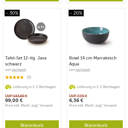
- 30%
- 20%
Tafel-Set 12-tlg. Java
Bowl 14 cm Marrakesch
schwarz
Aqua
von
tischwelt
von
tischwelt
(1)
Lieferung in 1-2 Werktagen
Lieferung in 1-2 Werktagen
UVP
143,40
€
UVP
7,95
€
99,00
€
6,36
€
Preis inkl. MwSt. zzgl. Versand
Preis inkl. MwSt. zzgl. Versand
Warenkorb
Warenkorb