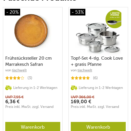
- 20%
- 53%
Frühstücksteller 20 cm
Topf-Set 4-tlg. Cook Love
Marrakesch Safran
+ gratis Pfanne
von
tischwelt
von
tischwelt
(3)
(6)
Lieferung in 1-2 Werktagen
Lieferung in 1-2 Werktagen
UVP
7,95
€
UVP
366,00
€
6,36
€
169,00
€
Preis inkl. MwSt. zzgl. Versand
Preis inkl. MwSt. zzgl. Versand
Warenkorb
Warenkorb