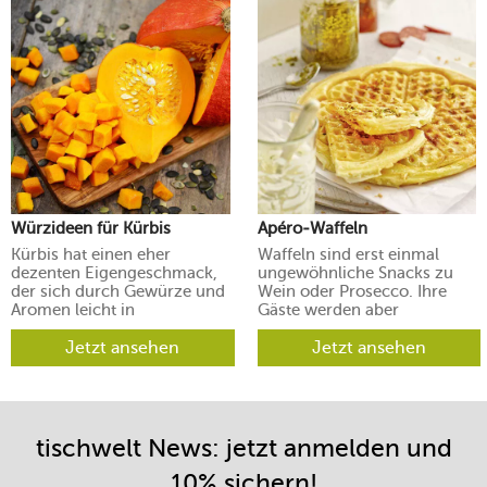
Würzideen für Kürbis
Apéro-Waffeln
Kürbis hat einen eher
Waffeln sind erst einmal
dezenten Eigengeschmack,
ungewöhnliche Snacks zu
der sich durch Gewürze und
Wein oder Prosecco. Ihre
Aromen leicht in
Gäste werden aber
verschiedene Richtungen
begeistert sein.
lenken lässt.
Jetzt ansehen
Jetzt ansehen
tischwelt News: jetzt anmelden und
10% sichern!