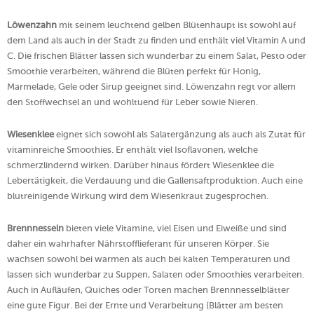
Löwenzahn
mit seinem leuchtend gelben Blütenhaupt ist sowohl auf
dem Land als auch in der Stadt zu finden und enthält viel Vitamin A und
C. Die frischen Blätter lassen sich wunderbar zu einem Salat, Pesto oder
Smoothie verarbeiten, während die Blüten perfekt für Honig,
Marmelade, Gele oder Sirup geeignet sind. Löwenzahn regt vor allem
den Stoffwechsel an und wohltuend für Leber sowie Nieren.
Wiesenklee
eignet sich sowohl als Salatergänzung als auch als Zutat für
vitaminreiche Smoothies. Er enthält viel Isoflavonen, welche
schmerzlindernd wirken. Darüber hinaus fördert Wiesenklee die
Lebertätigkeit, die Verdauung und die Gallensaftproduktion. Auch eine
blutreinigende Wirkung wird dem Wiesenkraut zugesprochen.
Brennnesseln
bieten viele Vitamine, viel Eisen und Eiweiße und sind
daher ein wahrhafter Nährstofflieferant für unseren Körper. Sie
wachsen sowohl bei warmen als auch bei kalten Temperaturen und
lassen sich wunderbar zu Suppen, Salaten oder Smoothies verarbeiten.
Auch in Aufläufen, Quiches oder Torten machen Brennnesselblätter
eine gute Figur. Bei der Ernte und Verarbeitung (Blätter am besten