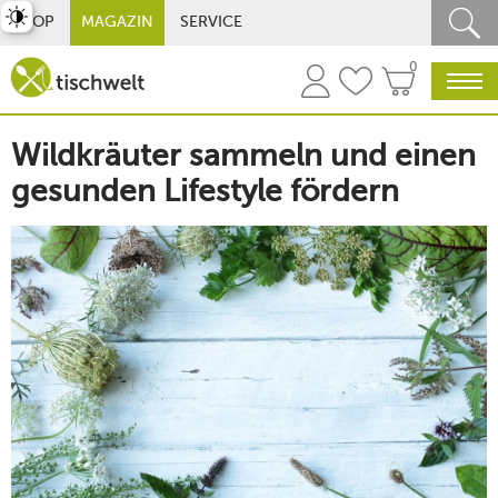
st umschalten
SHOP
MAGAZIN
SERVICE
0
Wildkräuter sammeln und einen
gesunden Lifestyle fördern