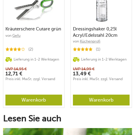
Kräuterschere Cutare grün
Dressingshaker 0,25l
Acryl/Edelstahl 20cm
von
Gefu
von
Küchenprofi
(2)
(1)
Lieferung in 1-2 Werktagen
Lieferung in 1-2 Werktagen
UVP
14,95
€
UVP
14,99
€
12,71
€
13,49
€
Preis inkl. MwSt. zzgl. Versand
Preis inkl. MwSt. zzgl. Versand
Warenkorb
Warenkorb
Lesen Sie auch