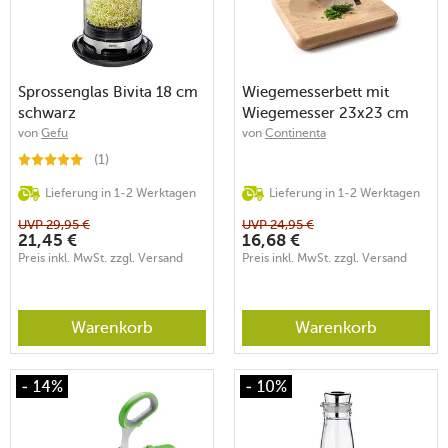
Sprossenglas Bivita 18 cm
Wiegemesserbett mit
schwarz
Wiegemesser 23x23 cm
Gummibaumholz
von
Gefu
von
Continenta
(1)
Lieferung in 1-2 Werktagen
Lieferung in 1-2 Werktagen
UVP
29,95
€
UVP
24,95
€
21,45
€
16,68
€
Preis inkl. MwSt. zzgl. Versand
Preis inkl. MwSt. zzgl. Versand
Warenkorb
Warenkorb
- 14%
- 10%