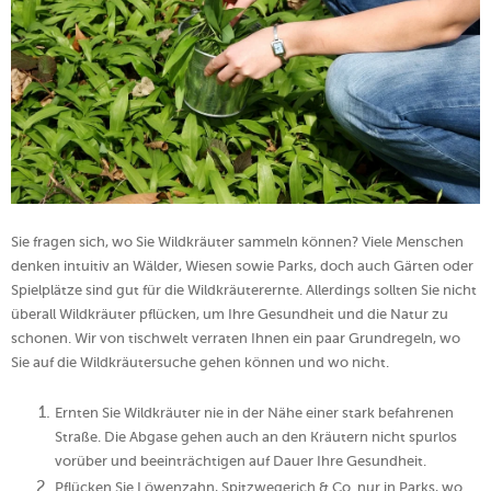
Sie fragen sich, wo Sie Wildkräuter sammeln können? Viele Menschen
denken intuitiv an Wälder, Wiesen sowie Parks, doch auch Gärten oder
Spielplätze sind gut für die Wildkräuterernte. Allerdings sollten Sie nicht
überall Wildkräuter pflücken, um Ihre Gesundheit und die Natur zu
schonen. Wir von tischwelt verraten Ihnen ein paar Grundregeln, wo
Sie auf die Wildkräutersuche gehen können und wo nicht.
Ernten Sie Wildkräuter nie in der Nähe einer stark befahrenen
Straße. Die Abgase gehen auch an den Kräutern nicht spurlos
vorüber und beeinträchtigen auf Dauer Ihre Gesundheit.
Pflücken Sie Löwenzahn, Spitzwegerich & Co. nur in Parks, wo