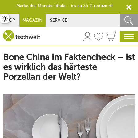
Marke des Monats: Iittala – bis zu 35 % reduziert!
st umschalten
SHOP
MAGAZIN
SERVICE
0
Bone China im Faktencheck – ist
es wirklich das härteste
Porzellan der Welt?