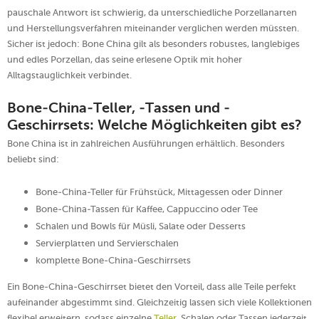
pauschale Antwort ist schwierig, da unterschiedliche Porzellanarten
und Herstellungsverfahren miteinander verglichen werden müssten.
Sicher ist jedoch: Bone China gilt als besonders robustes, langlebiges
und edles Porzellan, das seine erlesene Optik mit hoher
Alltagstauglichkeit verbindet.
Bone-China-Teller, -Tassen und -
Geschirrsets: Welche Möglichkeiten gibt es?
Bone China ist in zahlreichen Ausführungen erhältlich. Besonders
beliebt sind:
Bone-China-Teller für Frühstück, Mittagessen oder Dinner
Bone-China-Tassen für Kaffee, Cappuccino oder Tee
Schalen und Bowls für Müsli, Salate oder Desserts
Servierplatten und Servierschalen
komplette Bone-China-Geschirrsets
Ein Bone-China-Geschirrset bietet den Vorteil, dass alle Teile perfekt
aufeinander abgestimmt sind. Gleichzeitig lassen sich viele Kollektionen
flexibel erweitern, sodass einzelne
Teller
, Schalen oder Tassen jederzeit