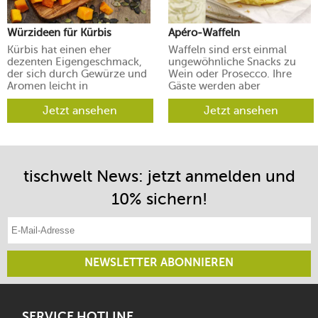
Würzideen für Kürbis
Apéro-Waffeln
Kürbis hat einen eher
Waffeln sind erst einmal
dezenten Eigengeschmack,
ungewöhnliche Snacks zu
der sich durch Gewürze und
Wein oder Prosecco. Ihre
Aromen leicht in
Gäste werden aber
verschiedene Richtungen
begeistert sein.
lenken lässt.
Jetzt ansehen
Jetzt ansehen
tischwelt News: jetzt anmelden und
10% sichern!
E-Mail-Adresse eintragen
NEWSLETTER ABONNIEREN
SERVICE HOTLINE