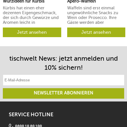
Würzideen für Kürbis
Apéro-Waffeln
Kürbis hat einen eher
Waffeln sind erst einmal
dezenten Eigengeschmack,
ungewöhnliche Snacks zu
der sich durch Gewürze und
Wein oder Prosecco. Ihre
Aromen leicht in
Gäste werden aber
verschiedene Richtungen
begeistert sein.
lenken lässt.
Jetzt ansehen
Jetzt ansehen
tischwelt News: jetzt anmelden und
10% sichern!
E-Mail-Adresse eintragen
NEWSLETTER ABONNIEREN
SERVICE HOTLINE
0800 10 80 100