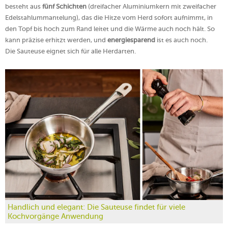
besteht aus
fünf Schichten
(dreifacher Aluminiumkern mit zweifacher
Edelstahlummantelung), das die Hitze vom Herd sofort aufnimmt, in
den Topf bis hoch zum Rand leitet und die Wärme auch noch hält. So
kann präzise erhitzt werden, und
energiesparend
ist es auch noch.
Die Sauteuse eignet sich für alle Herdarten.
Handlich und elegant: Die Sauteuse findet für viele
Kochvorgänge Anwendung