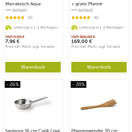
Marrakesch Aqua
+ gratis Pfanne
von
tischwelt
von
tischwelt
(2)
(6)
Lieferung in 1-2 Werktagen
Lieferung in 1-2 Werktagen
UVP
9,95
€
UVP
366,00
€
7,96
€
169,00
€
Preis inkl. MwSt. zzgl. Versand
Preis inkl. MwSt. zzgl. Versand
Warenkorb
Warenkorb
- 26%
- 20%
Sauteuse 16 cm Cook Love
Pfannenwender 30 cm