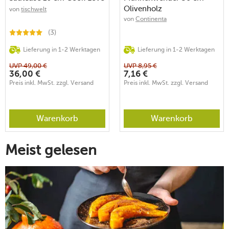
Olivenholz
von
tischwelt
von
Continenta
(3)
Lieferung in 1-2 Werktagen
Lieferung in 1-2 Werktagen
UVP
49,00
€
UVP
8,95
€
36,00
€
7,16
€
Preis inkl. MwSt. zzgl. Versand
Preis inkl. MwSt. zzgl. Versand
Warenkorb
Warenkorb
Meist gelesen