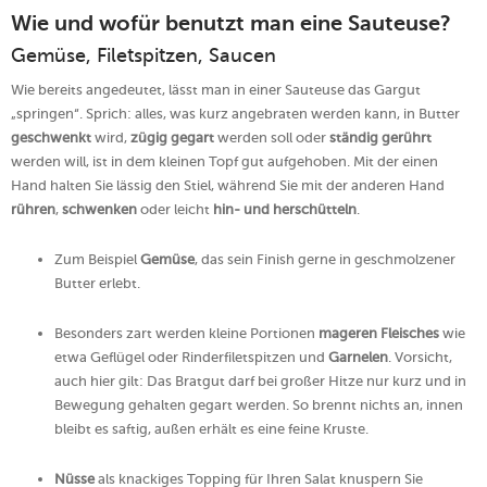
Wie und wofür benutzt man eine Sauteuse?
Gemüse, Filetspitzen, Saucen
Wie bereits angedeutet, lässt man in einer Sauteuse das Gargut
„springen“. Sprich: alles, was kurz angebraten werden kann, in Butter
geschwenkt
wird,
zügig gegart
werden soll oder
ständig gerührt
werden will, ist in dem kleinen Topf gut aufgehoben. Mit der einen
Hand halten Sie lässig den Stiel, während Sie mit der anderen Hand
rühren
,
schwenken
oder leicht
hin- und herschütteln
.
Zum Beispiel
Gemüse
, das sein Finish gerne in geschmolzener
Butter erlebt.
Besonders zart werden kleine Portionen
mageren Fleisches
wie
etwa Geflügel oder Rinderfiletspitzen und
Garnelen
. Vorsicht,
auch hier gilt: Das Bratgut darf bei großer Hitze nur kurz und in
Bewegung gehalten gegart werden. So brennt nichts an, innen
bleibt es saftig, außen erhält es eine feine Kruste.
Nüsse
als knackiges Topping für Ihren Salat knuspern Sie