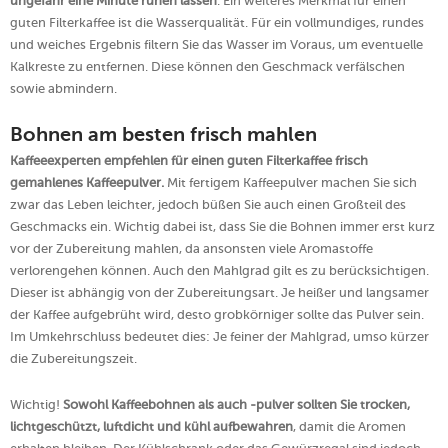
ungefähr eine Minute ruhen lassen
. Ein weiteres Merkmal für einen
guten Filterkaffee ist die Wasserqualität. Für ein vollmundiges, rundes
und weiches Ergebnis filtern Sie das Wasser im Voraus, um eventuelle
Kalkreste zu entfernen. Diese können den Geschmack verfälschen
sowie abmindern.
Bohnen am besten frisch mahlen
Kaffeeexperten empfehlen für einen guten Filterkaffee frisch
gemahlenes Kaffeepulver.
Mit fertigem Kaffeepulver machen Sie sich
zwar das Leben leichter, jedoch büßen Sie auch einen Großteil des
Geschmacks ein. Wichtig dabei ist, dass Sie die Bohnen immer erst kurz
vor der Zubereitung mahlen, da ansonsten viele Aromastoffe
verlorengehen können. Auch den Mahlgrad gilt es zu berücksichtigen.
Dieser ist abhängig von der Zubereitungsart. Je heißer und langsamer
der Kaffee aufgebrüht wird, desto grobkörniger sollte das Pulver sein.
Im Umkehrschluss bedeutet dies: Je feiner der Mahlgrad, umso kürzer
die Zubereitungszeit.
Wichtig!
Sowohl Kaffeebohnen als auch -pulver sollten Sie trocken,
lichtgeschützt, luftdicht und kühl aufbewahren
, damit die Aromen