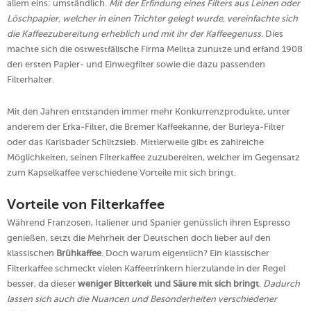
allem eins: umständlich.
Mit der Erfindung eines Filters aus Leinen oder
Löschpapier, welcher in einen Trichter gelegt wurde, vereinfachte sich
die Kaffeezubereitung erheblich und mit ihr der Kaffeegenuss.
Dies
machte sich die ostwestfälische Firma Melitta zunutze und erfand 1908
den ersten Papier- und Einwegfilter sowie die dazu passenden
Filterhalter.
Mit den Jahren entstanden immer mehr Konkurrenzprodukte, unter
anderem der Erka-Filter, die Bremer Kaffeekanne, der Burleya-Filter
oder das Karlsbader Schlitzsieb. Mittlerweile gibt es zahlreiche
Möglichkeiten, seinen Filterkaffee zuzubereiten, welcher im Gegensatz
zum Kapselkaffee verschiedene Vorteile mit sich bringt.
Vorteile von Filterkaffee
Während Franzosen, Italiener und Spanier genüsslich ihren Espresso
genießen, setzt die Mehrheit der Deutschen doch lieber auf den
klassischen
Brühkaffee
. Doch warum eigentlich? Ein klassischer
Filterkaffee schmeckt vielen Kaffeetrinkern hierzulande in der Regel
besser, da dieser
weniger Bitterkeit und Säure mit sich bringt
.
Dadurch
lassen sich auch die Nuancen und Besonderheiten verschiedener