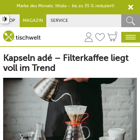
Marke des Monats: Iittala – bis zu 35 % reduziert!
st umschalten
SHOP
MAGAZIN
SERVICE
0
Kapseln adé – Filterkaffee liegt
voll im Trend