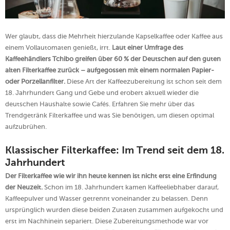
Wer glaubt, dass die Mehrheit hierzulande Kapselkaffee oder Kaffee aus
einem Vollautomaten genießt, irrt.
Laut einer Umfrage des
Kaffeehändlers Tchibo greifen über 60 % der Deutschen auf den guten
alten Filterkaffee zurück – aufgegossen mit einem normalen Papier-
oder Porzellanfilter.
Diese Art der Kaffeezubereitung ist schon seit dem
18. Jahrhundert Gang und Gebe und erobert aktuell wieder die
deutschen Haushalte sowie Cafés. Erfahren Sie mehr über das
Trendgetränk Filterkaffee und was Sie benötigen, um diesen optimal
aufzubrühen.
Klassischer Filterkaffee: Im Trend seit dem 18.
Jahrhundert
Der Filterkaffee wie wir ihn heute kennen ist nicht erst eine Erfindung
der Neuzeit.
Schon im 18. Jahrhundert kamen Kaffeeliebhaber darauf,
Kaffeepulver und Wasser getrennt voneinander zu belassen. Denn
ursprünglich wurden diese beiden Zutaten zusammen aufgekocht und
erst im Nachhinein separiert. Diese Zubereitungsmethode war vor