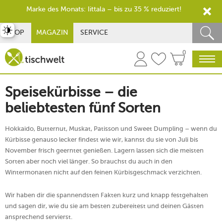
Marke des Monats: Iittala – bis zu 35 % reduziert!
st umschalten
SHOP
MAGAZIN
SERVICE
0
Speisekürbisse – die
beliebtesten fünf Sorten
Hokkaido, Butternut, Muskat, Patisson und Sweet Dumpling – wenn du
Kürbisse genauso lecker findest wie wir, kannst du sie von Juli bis
November frisch geerntet genießen. Lagern lassen sich die meisten
Sorten aber noch viel länger. So brauchst du auch in den
Wintermonaten nicht auf den feinen Kürbisgeschmack verzichten.
Wir haben dir die spannendsten Fakten kurz und knapp festgehalten
und sagen dir, wie du sie am besten zubereitest und deinen Gästen
ansprechend servierst.