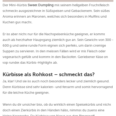
Der Mini-Kürbis
Sweet Dumpling
mit seinem hellgelben Fruchtfleisch
schmeckt ausgezeichnet in Süßspeisen und Gebackenem. Sein süßes
Aroma erinnert an Maronen, welches sich besonders in Muffins und
Kuchen gut macht.
Er ist aber nicht nur für die Nachspeisenküche geeignet, er kommt
auch als herzhafter Hauptgang ziemlich gut an. Sein Gewicht von 300 -
600 g und seine runde Form eignen sich perfekt, um darin cremige
Suppen zu servieren. In den meisten Fällen wird er mit Fleisch oder
vegetarisch gefüllt und kommt in den Backofen. Geriebener Käse on
top rundet das Kürbis-Highlight ab.
Kürbisse als Rohkost – schmeckt das?
Ja, klar! Und sie ist auch noch besonders lecker und ziemlich gesund.
Denn Kürbisse sind sehr kalorien- und fettarm und somit hervorragend
für die leichte Küche geeignet.
Wenn du dir unsicher bist, ob du wirklich einen Speisekürbis und nicht
doch einen Zierkürbis in den Händen hälst, nimmst du zuerst eine
kleine Kostprobe. Da Kürbisse von Natur aus den Bitterstoff