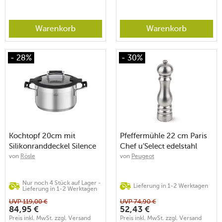
Warenkorb
Warenkorb
- 28%
- 30%
Kochtopf 20cm mit
Pfeffermühle 22 cm Paris
Silikonranddeckel Silence
Chef u’Select edelstahl
Pro
von
Rösle
von
Peugeot
Nur noch 4 Stück auf Lager -
Lieferung in 1-2 Werktagen
Lieferung in 1-2 Werktagen
UVP
119,00
€
UVP
74,90
€
84,95
€
52,43
€
Preis inkl. MwSt. zzgl. Versand
Preis inkl. MwSt. zzgl. Versand