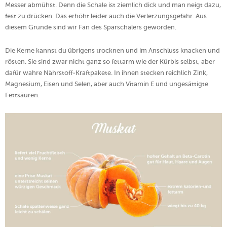
Messer abmühst. Denn die Schale ist ziemlich dick und man neigt dazu,
fest zu drücken. Das erhöht leider auch die Verletzungsgefahr. Aus
diesem Grunde sind wir Fan des Sparschälers geworden.
Die Kerne kannst du übrigens trocknen und im Anschluss knacken und
rösten. Sie sind zwar nicht ganz so fettarm wie der Kürbis selbst, aber
dafür
wahre Nährstoff-Kraftpakete. In ihnen stecken reichlich Zink,
Magnesium, Eisen und Selen, aber auch Vitamin E und ungesättigte
Fettsäuren.