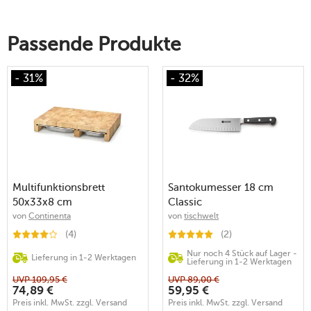
Passende Produkte
- 31%
- 32%
Multifunktionsbrett
Santokumesser 18 cm
50x33x8 cm
Classic
Gummibaum-Stirnholz
von
Continenta
von
tischwelt
(4)
(2)
Nur noch 4 Stück auf Lager -
Lieferung in 1-2 Werktagen
Lieferung in 1-2 Werktagen
UVP
109,95
€
UVP
89,00
€
74,89
€
59,95
€
Preis inkl. MwSt. zzgl. Versand
Preis inkl. MwSt. zzgl. Versand