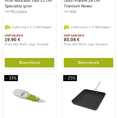
Profi Avocado Tool 22 cm
Guss-Pfanne 28 cm
Speciality grün
Titanium Nowo
von
Microplane
von
Woll
Lieferung in 1-2 Werktagen
Lieferung in 1-2 Werktagen
UVP
21,95
€
UVP
124,95
€
19,90
€
83,08
€
Preis inkl. MwSt. zzgl. Versand
Preis inkl. MwSt. zzgl. Versand
Warenkorb
Warenkorb
- 33%
- 25%