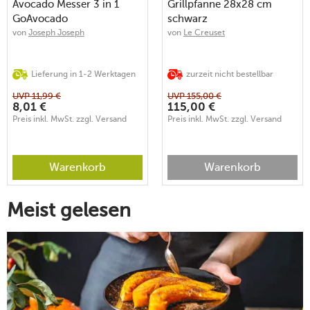
Avocado Messer 3 in 1
Grillpfanne 28x28 cm
GoAvocado
schwarz
von
Joseph Joseph
von
Le Creuset
Lieferung in 1-2 Werktagen
zurzeit nicht bestellbar
UVP
11,99
€
UVP
155,00
€
8,01
€
115,00
€
Preis inkl. MwSt. zzgl. Versand
Preis inkl. MwSt. zzgl. Versand
Warenkorb
Warenkorb
Meist gelesen