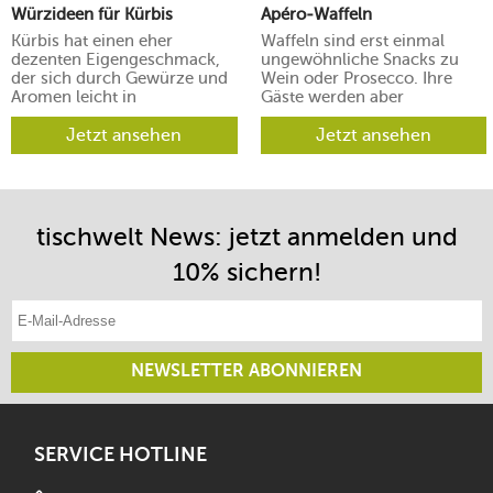
Würzideen für Kürbis
Apéro-Waffeln
Kürbis hat einen eher
Waffeln sind erst einmal
dezenten Eigengeschmack,
ungewöhnliche Snacks zu
der sich durch Gewürze und
Wein oder Prosecco. Ihre
Aromen leicht in
Gäste werden aber
verschiedene Richtungen
begeistert sein.
lenken lässt.
Jetzt ansehen
Jetzt ansehen
tischwelt News: jetzt anmelden und
10% sichern!
E-Mail-Adresse eintragen
NEWSLETTER ABONNIEREN
SERVICE HOTLINE