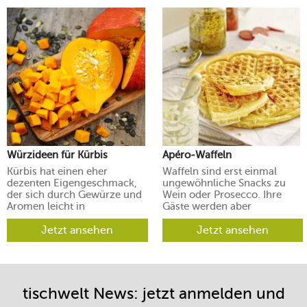
Würzideen für Kürbis
Apéro-Waffeln
Kürbis hat einen eher
Waffeln sind erst einmal
dezenten Eigengeschmack,
ungewöhnliche Snacks zu
der sich durch Gewürze und
Wein oder Prosecco. Ihre
Aromen leicht in
Gäste werden aber
verschiedene Richtungen
begeistert sein.
lenken lässt.
Jetzt ansehen
Jetzt ansehen
tischwelt News: jetzt anmelden und