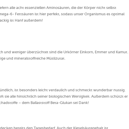
fern alle acht essenziellen Aminosäuren, die der Körper nicht selbst
ga-6- Fettsäuren ist hier perfekt, sodass unser Organismus es optimal
ackig ist Hanf außerdem!
ich und weniger überzüchtet sind die Urkörner Einkorn, Emmer und Kamut.
ige und mineralstoffreiche Müslizutat.
entzündlich, ist besonders leicht verdaulich und schmeckt wunderbar nussig.
t sie alle hinsichtlich seiner biologischen Wertigkeit. Außerdem schützt er
chadstoffe – dem Ballaststoff Beta-Glukan sei Dank!
 decken bereits den Tagesbedarf. Auch der Kieselsäuregehalt ist