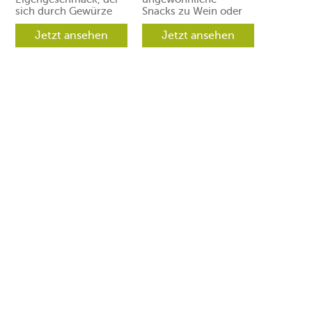
sich durch Gewürze
Snacks zu Wein oder
und Aromen leicht in
Prosecco. Ihre Gäste
verschiedene
Jetzt ansehen
werden aber
Jetzt ansehen
Richtungen lenken
begeistert sein.
lässt.