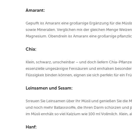
Amarant:
Gepufft ist Amarant eine großartige Ergänzung für die Müslis
sowie Mineralien. Verglichen mit der gleichen Menge Weizen
Magnesium. Obendrein ist Amarant eine großartige pflanzlic
Chia:
Klein, schwarz, unscheinbar – und doch liefern Chia-Pflanz
essenzielle ungesättigte Fettsäuren und enthalten besonder
Flüssigkeit binden können, eignen sie sich perfekt für ein F
Leinsamen und Sesam:
Streuen Sie Leinsamen über Ihr Müsli und genießen Sie die Ma
und noch mehr Ballaststoffe, die Ihren Darm schützen und pf
im Müsli enthält so viel Kalzium wie 100 ml Vollmilch. Klein, 
Hanf: