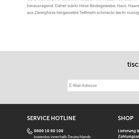
herausragend. Daher stärkt Hirse Bindegewebe, Haut, Haare
aus Zwerghirse hergestellte Teffmehl schmeckt leicht nussig
tis
E-Mail-Adresse eintragen
SERVICE HOTLINE
SHOP
0800 10 80 100
Lieferung 
kostenlos innerhalb Deutschlands
Zahlungsar