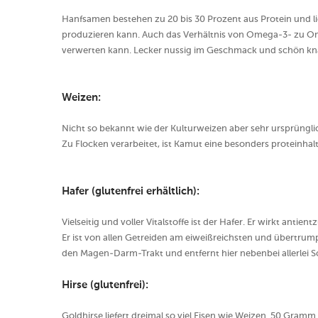
Hanfsamen bestehen zu 20 bis 30 Prozent aus Protein und lie
produzieren kann. Auch das Verhältnis von Omega-3- zu Ome
verwerten kann. Lecker nussig im Geschmack und schön kn
Weizen:
Nicht so bekannt wie der Kulturweizen aber sehr ursprüngl
Zu Flocken verarbeitet, ist Kamut eine besonders proteinhalt
Hafer (glutenfrei erhältlich):
Vielseitig und voller Vitalstoffe ist der Hafer. Er wirkt anti
Er ist von allen Getreiden am eiweißreichsten und übertrumpf
den Magen-Darm-Trakt und entfernt hier nebenbei allerlei S
Hirse (glutenfrei):
Goldhirse liefert dreimal so viel Eisen wie Weizen. 50 Gramm