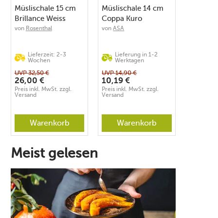
Müslischale 15 cm
Müslischale 14 cm
Brillance Weiss
Coppa Kuro
von
Rosenthal
von
ASA
Lieferzeit: 2-3
Lieferung in 1-2
Wochen
Werktagen
UVP
32,50
€
UVP
14,90
€
26,00
€
10,19
€
Preis inkl. MwSt. zzgl.
Preis inkl. MwSt. zzgl.
Versand
Versand
Warenkorb
Warenkorb
Meist gelesen