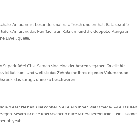
chale. Amarant ist besonders nährstoffreich und enthält Ballaststoffe
 liefert Amarant das Fünffache an Kalzium und die doppelte Menge an
he Eiweißquelle.
en Superkräfte! Chia-Samen sind eine der besten veganen Quelle für
s viel Kalzium. Und weil sie das Zehnfache ihres eigenen Volumens an
rühstück, das sättigt, ohne zu beschweren.
gie dieser kleinen Alleskönner. Sie liefern Ihnen viel Omega-3-Fettsäuren
legen. Sesam ist eine überraschend gute Mineralstoffquelle – ein Esslöffel
aber oh yeah!