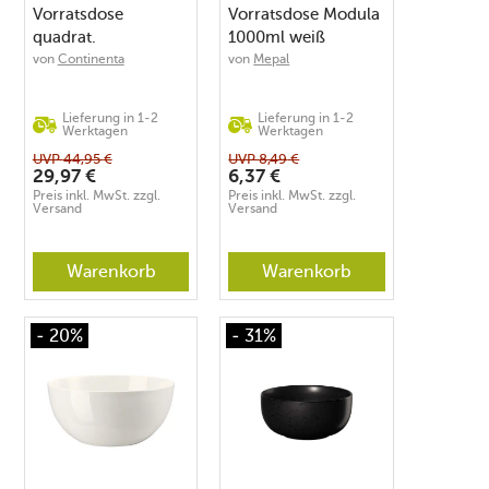
Vorratsdose
Vorratsdose Modula
quadrat.
1000ml weiß
20x10x18,5cm
von
Continenta
von
Mepal
Keramik/Holzdeckel
Lieferung in 1-2
Lieferung in 1-2
Werktagen
Werktagen
UVP
44,95
€
UVP
8,49
€
29,97
€
6,37
€
Preis inkl. MwSt. zzgl.
Preis inkl. MwSt. zzgl.
Versand
Versand
Warenkorb
Warenkorb
- 20%
- 31%