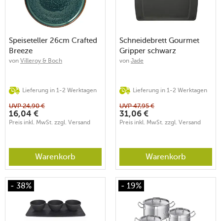
Speiseteller 26cm Crafted
Schneidebrett Gourmet
Breeze
Gripper schwarz
37x27,5x0,6cm
von
Villeroy & Boch
von
Jade
Lieferung in 1-2 Werktagen
Lieferung in 1-2 Werktagen
UVP
24,90
€
UVP
47,95
€
16,04
€
31,06
€
Preis inkl. MwSt. zzgl. Versand
Preis inkl. MwSt. zzgl. Versand
Warenkorb
Warenkorb
- 38%
- 19%