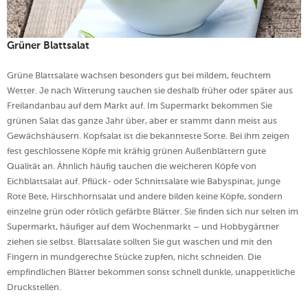
Grüner Blattsalat
Grüne Blattsalate wachsen besonders gut bei mildem, feuchtem
Wetter. Je nach Witterung tauchen sie deshalb früher oder später aus
Freilandanbau auf dem Markt auf. Im Supermarkt bekommen Sie
grünen Salat das ganze Jahr über, aber er stammt dann meist aus
Gewächshäusern. Kopfsalat ist die bekannteste Sorte. Bei ihm zeigen
fest geschlossene Köpfe mit kräftig grünen Außenblättern gute
Qualität an. Ähnlich häufig tauchen die weicheren Köpfe von
Eichblattsalat auf. Pflück- oder Schnittsalate wie Babyspinat, junge
Rote Bete, Hirschhornsalat und andere bilden keine Köpfe, sondern
einzelne grün oder rötlich gefärbte Blätter. Sie finden sich nur selten im
Supermarkt, häufiger auf dem Wochenmarkt – und Hobbygärtner
ziehen sie selbst. Blattsalate sollten Sie gut waschen und mit den
Fingern in mundgerechte Stücke zupfen, nicht schneiden. Die
empfindlichen Blätter bekommen sonst schnell dunkle, unappetitliche
Druckstellen.