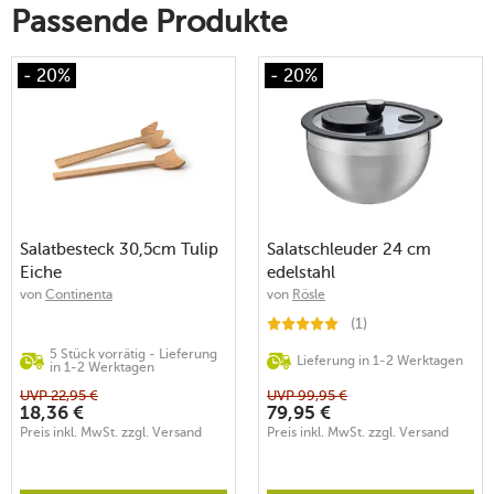
Passende Produkte
- 20%
- 20%
Salatbesteck 30,5cm Tulip
Salatschleuder 24 cm
Eiche
edelstahl
von
Continenta
von
Rösle
(1)
5 Stück vorrätig - Lieferung
Lieferung in 1-2 Werktagen
in 1-2 Werktagen
UVP
22,95
€
UVP
99,95
€
18,36
€
79,95
€
Preis inkl. MwSt. zzgl. Versand
Preis inkl. MwSt. zzgl. Versand