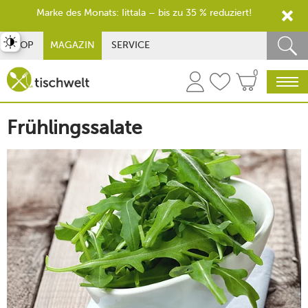
Marke des Monats: Iittala – bis zu 35 % reduziert!
st umschalten
SHOP
MAGAZIN
SERVICE
0
Frühlingssalate