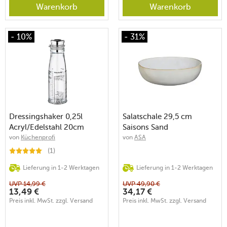
Warenkorb
Warenkorb
- 10%
- 31%
Dressingshaker 0,25l
Salatschale 29,5 cm
Acryl/Edelstahl 20cm
Saisons Sand
von
Küchenprofi
von
ASA
(1)
Lieferung in 1-2 Werktagen
Lieferung in 1-2 Werktagen
UVP
14,99
€
UVP
49,90
€
13,49
€
34,17
€
Preis inkl. MwSt. zzgl. Versand
Preis inkl. MwSt. zzgl. Versand