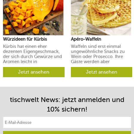
Würzideen für Kürbis
Apéro-Waffeln
Kürbis hat einen eher
Waffeln sind erst einmal
dezenten Eigengeschmack,
ungewöhnliche Snacks zu
der sich durch Gewürze und
Wein oder Prosecco. Ihre
Aromen leicht in
Gäste werden aber
verschiedene Richtungen
begeistert sein.
lenken lässt.
Jetzt ansehen
Jetzt ansehen
tischwelt News: jetzt anmelden und
10% sichern!
E-Mail-Adresse eintragen