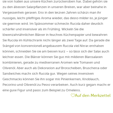
sie von Italien aus unsere Küchen zurückerobert hat. Dabei gehört sie
zu den ältesten Salatpflanzen in unseren Breiten, war aber beinahe in
Vergessenheit geraten. Erst in den letzten Jahren schätzt man ihr
nussiges, leicht pfeffriges Aroma wieder, das desto milder ist, je jünger
sie geerntet wird. Im Spätsommer schmeckt Rucola daher deutlich
schärfer und intensiver als im Frühling. Wickeln Sie die
löwenzahnähnlichen Blätter in feuchtes Küchenpapier und bewahren
Sie Rucola im Kühlschrank nicht länger als zwei Tage auf. Da gerade die
Stängel von konventionell angebautem Rucola viel Nitrat enthalten
können, schneiden Sie sie am besten kurz – so lässt sich der Salat auch
leichter essen. Die Blätter können Sie gut mit milderen Blattsalaten
kombinieren, gerade zu mediterranen Aromen wie Tomaten und
Olivenöl. Aber auch als Dekoration auf Brotscheiben, Bruschetta oder
Sandwiches macht sich Rucola gut. Wegen seines intensiven
Geschmacks können Sie ihn sogar mit Pinienkernen, Knoblauch,
Pecorino und Olivenöl zu Pesto verarbeiten. Auch kurz gegart macht er
eine gute Figur und passt zum Beispiel zu Omeletts.
Auf den Merkzettel