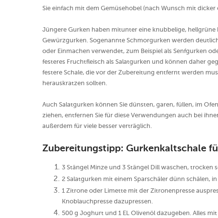
Sie einfach mit dem Gemüsehobel (nach Wunsch mit dicker 
Jüngere Gurken haben mitunter eine knubbelige, hellgrüne b
Gewürzgurken. Sogenannte Schmorgurken werden deutlich d
oder Einmachen verwendet, zum Beispiel als Senfgurken od
festeres Fruchtfleisch als Salatgurken und können daher ge
festere Schale, die vor der Zubereitung entfernt werden mu
herauskratzen sollten.
Auch Salatgurken können Sie dünsten, garen, füllen, im Ofe
ziehen, entfernen Sie für diese Verwendungen auch bei ihn
außerdem für viele besser verträglich.
Zubereitungstipp: Gurkenkaltschale f
3 Stängel Minze und 3 Stängel Dill waschen, trocken 
2 Salatgurken mit einem Sparschäler dünn schälen, i
1 Zitrone oder Limette mit der Zitronenpresse ausp
Knoblauchpresse dazupressen.
500 g Joghurt und 1 EL Olivenöl dazugeben. Alles mi