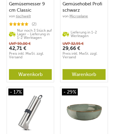
Gemüsemesser 9
Gemüsehobel Profi
cm Classic
schwarz
von
tischwelt
von
Microplane
(2)
Nur noch 3 Stück auf
Lieferung in 1-2
Lager - Lieferung in
Werktagen
1-2 Werktagen
UVP
59,00
€
UVP
32,95
€
42,71
€
29,66
€
Preis inkl. MwSt. zzgl.
Preis inkl. MwSt. zzgl.
Versand
Versand
Warenkorb
Warenkorb
- 17%
- 29%