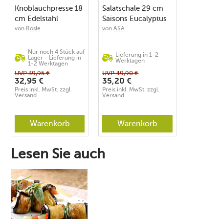
Knoblauchpresse 18
Salatschale 29 cm
cm Edelstahl
Saisons Eucalyptus
von
Rösle
von
ASA
Nur noch 4 Stück auf
Lieferung in 1-2
Lager - Lieferung in
Werktagen
1-2 Werktagen
UVP
39,95
€
UVP
49,90
€
32,95
€
35,20
€
Preis inkl. MwSt. zzgl.
Preis inkl. MwSt. zzgl.
Versand
Versand
Warenkorb
Warenkorb
Lesen Sie auch