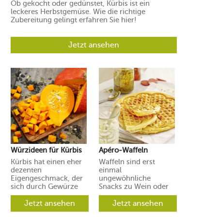
Ob gekocht oder gedünstet, Kürbis ist ein
leckeres Herbstgemüse. Wie die richtige
Zubereitung gelingt erfahren Sie hier!
Jetzt ansehen
Würzideen für Kürbis
Apéro-Waffeln
Kürbis hat einen eher
Waffeln sind erst
dezenten
einmal
Eigengeschmack, der
ungewöhnliche
sich durch Gewürze
Snacks zu Wein oder
und Aromen leicht in
Prosecco. Ihre Gäste
verschiedene
Jetzt ansehen
werden aber
Jetzt ansehen
Richtungen lenken
begeistert sein.