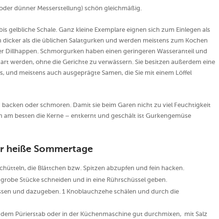
oder dünner Messerstellung) schön gleichmäßig.
is gelbliche Schale. Ganz kleine Exemplare eignen sich zum Einlegen als
icker als die üblichen Salatgurken und werden meistens zum Kochen
er Dillhappen. Schmorgurken haben einen geringeren Wasseranteil und
gart werden, ohne die Gerichte zu verwässern. Sie besitzen außerdem eine
ss, und meistens auch ausgeprägte Samen, die Sie mit einem Löffel
n backen oder schmoren. Damit sie beim Garen nicht zu viel Feuchtigkeit
en am besten die Kerne – entkernt und geschält ist Gurkengemüse
ür heiße Sommertage
schütteln, die Blättchen bzw. Spitzen abzupfen und fein hacken.
n grobe Stücke schneiden und in eine Rührschüssel geben.
ressen und dazugeben. 1 Knoblauchzehe schälen und durch die
t dem Pürierstab oder in der Küchenmaschine gut durchmixen, mit Salz