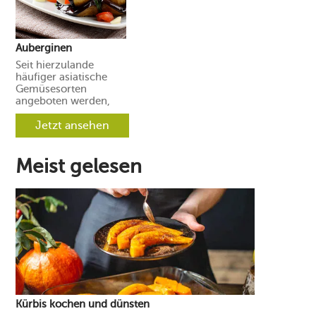
Auberginen
Seit hierzulande
häufiger asiatische
Gemüsesorten
angeboten werden,
hat gerade bei
Auberginen die Vielfalt
Jetzt ansehen
an Farben und
Formen
zugenommen.
Meist gelesen
Kürbis kochen und dünsten