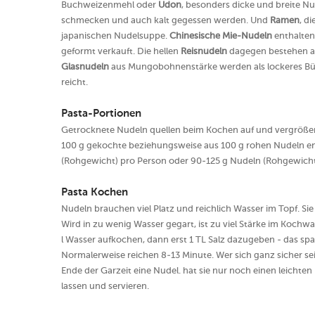
Buchweizenmehl oder
Udon
, besonders dicke und breite N
schmecken und auch kalt gegessen werden. Und
Ramen
, d
japanischen Nudelsuppe.
Chinesische Mie-Nudeln
enthalten
geformt verkauft. Die hellen
Reisnudeln
dagegen bestehen a
Glasnudeln
aus Mungobohnenstärke werden als lockeres Bün
reicht.
Pasta-Portionen
Getrocknete Nudeln quellen beim Kochen auf und vergrößer
100 g gekochte beziehungsweise aus 100 g rohen Nudeln en
(Rohgewicht) pro Person oder 90-125 g Nudeln (Rohgewicht)
Pasta Kochen
Nudeln brauchen viel Platz und reichlich Wasser im Topf. Si
Wird in zu wenig Wasser gegart, ist zu viel Stärke im Kochwa
l Wasser aufkochen, dann erst 1 TL Salz dazugeben - das spar
Normalerweise reichen 8-13 Minute. Wer sich ganz sicher sei
Ende der Garzeit eine Nudel. hat sie nur noch einen leichten K
lassen und servieren.