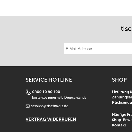
tis
E-Mail-Adresse eintragen
SERVICE HOTLINE
SHOP
0800 10 80 100
Lieferung 
kostenlos innerhalb Deutschlands
Zahlungsar
Rücksend
service@tischwelt.de
Häufige Fr
VERTRAG WIDERRUFEN
Shop-Bewe
Kontakt