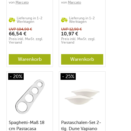
21x20x16 cm
von
Marcato
von
Marcato
cromato
Lieferung in 1-2
Lieferung in 1-2
Werktagen
Werktagen
UVP
104,90
€
UVP
12,90
€
66,54
€
10,97
€
Preis inkl. MwSt. zzgl.
Preis inkl. MwSt. zzgl.
Versand
Versand
Warenkorb
Warenkorb
- 20%
- 25%
Spaghetti-Maß 18
Pastaschalen-Set 2-
cm Pastacasa
tlg. Dune Vapiano