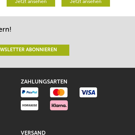
verschiedene
Jetzt ansehen
werden aber
Jetzt ansehen
Richtungen lenken
begeistert sein.
lässt.
ern!
WSLETTER ABONNIEREN
ZAHLUNGSARTEN
VERSAND