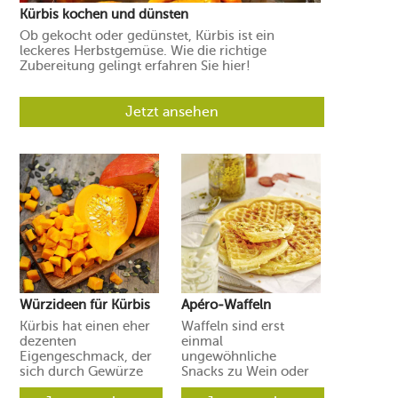
Kürbis kochen und dünsten
Ob gekocht oder gedünstet, Kürbis ist ein
leckeres Herbstgemüse. Wie die richtige
Zubereitung gelingt erfahren Sie hier!
Jetzt ansehen
Würzideen für Kürbis
Apéro-Waffeln
Kürbis hat einen eher
Waffeln sind erst
dezenten
einmal
Eigengeschmack, der
ungewöhnliche
sich durch Gewürze
Snacks zu Wein oder
und Aromen leicht in
Prosecco. Ihre Gäste