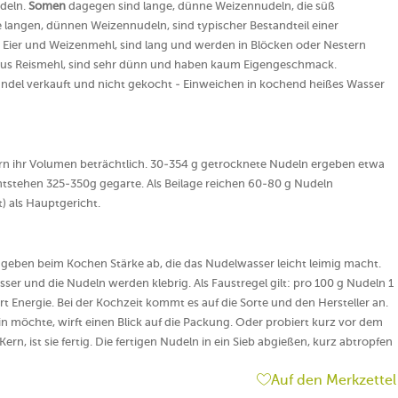
udeln.
Somen
dagegen sind lange, dünne Weizennudeln, die süß
ie langen, dünnen Weizennudeln, sind typischer Bestandteil einer
 Eier und Weizenmehl, sind lang und werden in Blöcken oder Nestern
us Reismehl, sind sehr dünn und haben kaum Eigengeschmack.
del verkauft und nicht gekocht - Einweichen in kochend heißes Wasser
n ihr Volumen beträchtlich. 30-354 g getrocknete Nudeln ergeben etwa
tstehen 325-350g gegarte. Als Beilage reichen 60-80 g Nudeln
 als Hauptgericht.
e geben beim Kochen Stärke ab, die das Nudelwasser leicht leimig macht.
sser und die Nudeln werden klebrig. Als Faustregel gilt: pro 100 g Nudeln 1
t Energie. Bei der Kochzeit kommt es auf die Sorte und den Hersteller an.
n möchte, wirft einen Blick auf die Packung. Oder probiert kurz vor dem
ern, ist sie fertig. Die fertigen Nudeln in ein Sieb abgießen, kurz abtropfen
Auf den Merkzettel