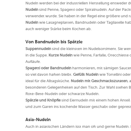
Nudeln werden bei der industriellen Herstellung entweder 
Nudeln
sind Penne, Spagetti oder Spiralnudeln. Auf der Pac
verwendet wurde. Sie haben in der Regel eine größere und r
Nudeln
wie Lasagneplatten, Bandnudeln oder Tagliatelle ha
auch weniger Stärke beim Kochen ab.
Von Bandnudeln bis Spätzle
Suppennudeln
sind die kleinsten im Nudelsortiment. Sie w
in die Suppe.
Kurze Nudeln
wie Penne, Farfalle, Orecchiette
Aufläufe.
Spagetti oder Bandnudeln
harmonieren, mit sämigen Saucen
so viel davon haften bleibt.
Gefüllt Nudeln
wie Tortellini ode
ideal für die Alltagsküche.
Nudeln mit Geschmackszutaten
,
besonderen Gelegenheiten auf den Tisch. Zur Wahl stehen B
Rote-Bete-Nudeln oder schwarze Nudeln.
Spätzle und Knöpfle
sind Eiernudeln mit einem hohen Anteil 
und zum Garen ins kochende Wasser geschabt oder gepresst
Asia-Nudeln
Auch in asiatischen Ländern isst man oft und gerne Nudeln.