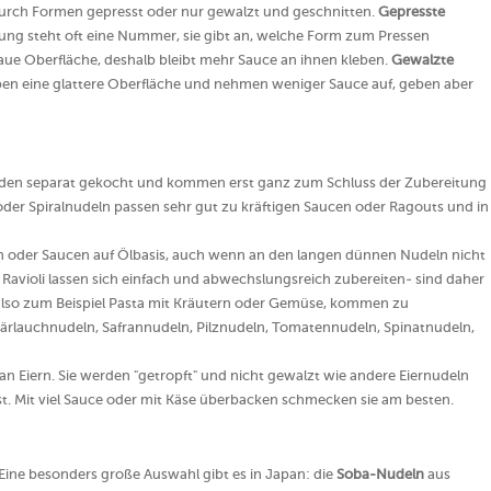
durch Formen gepresst oder nur gewalzt und geschnitten.
Gepresste
kung steht oft eine Nummer, sie gibt an, welche Form zum Pressen
aue Oberfläche, deshalb bleibt mehr Sauce an ihnen kleben.
Gewalzte
ben eine glattere Oberfläche und nehmen weniger Sauce auf, geben aber
erden separat gekocht und kommen erst ganz zum Schluss der Zubereitung
 oder Spiralnudeln passen sehr gut zu kräftigen Saucen oder Ragouts und in
 oder Saucen auf Ölbasis, auch wenn an den langen dünnen Nudeln nicht
r Ravioli lassen sich einfach und abwechslungsreich zubereiten- sind daher
 also zum Beispiel Pasta mit Kräutern oder Gemüse, kommen zu
ärlauchnudeln, Safrannudeln, Pilznudeln, Tomatennudeln, Spinatnudeln,
an Eiern. Sie werden "getropft" und nicht gewalzt wie andere Eiernudeln
. Mit viel Sauce oder mit Käse überbacken schmecken sie am besten.
 Eine besonders große Auswahl gibt es in Japan: die
Soba-Nudeln
aus