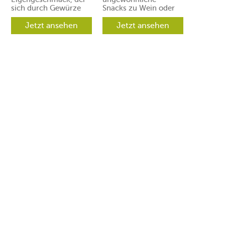
sich durch Gewürze
Snacks zu Wein oder
und Aromen leicht in
Prosecco. Ihre Gäste
verschiedene
Jetzt ansehen
werden aber
Jetzt ansehen
Richtungen lenken
begeistert sein.
lässt.