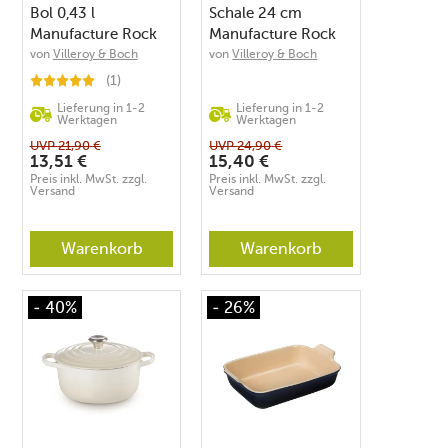
Bol 0,43 l
Schale 24 cm
Manufacture Rock
Manufacture Rock
von
Villeroy & Boch
von
Villeroy & Boch
(1)
Lieferung in 1-2
Lieferung in 1-2
Werktagen
Werktagen
UVP
21,90
€
UVP
24,90
€
13,51
€
15,40
€
Preis inkl. MwSt. zzgl.
Preis inkl. MwSt. zzgl.
Versand
Versand
Warenkorb
Warenkorb
- 40%
- 26%