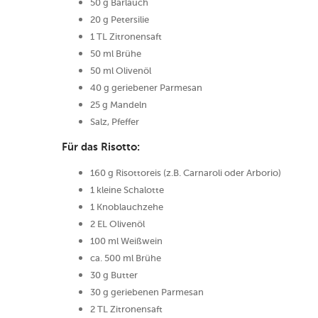
50 g Bärlauch
20 g Petersilie
1 TL Zitronensaft
50 ml Brühe
50 ml Olivenöl
40 g geriebener Parmesan
25 g Mandeln
Salz, Pfeffer
Für das Risotto:
160 g Risottoreis (z.B. Carnaroli oder Arborio)
1 kleine Schalotte
1 Knoblauchzehe
2 EL Olivenöl
100 ml Weißwein
ca. 500 ml Brühe
30 g Butter
30 g geriebenen Parmesan
2 TL Zitronensaft