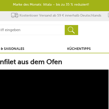
Marke des Monats: Iittala – bis zu 35 % reduziert!
Kostenloser Versand ab 59 € innerhalb Deutschlands
 & SAISONALES
KÜCHENTIPPS
enfilet aus dem Ofen