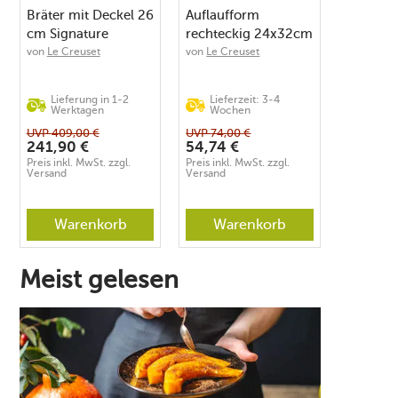
Bräter mit Deckel 26
Auflaufform
cm Signature
rechteckig 24x32cm
Meringue
schwarz glänzend
von
Le Creuset
von
Le Creuset
Lieferung in 1-2
Lieferzeit: 3-4
Werktagen
Wochen
UVP
409,00
€
UVP
74,00
€
241,90
€
54,74
€
Preis inkl. MwSt. zzgl.
Preis inkl. MwSt. zzgl.
Versand
Versand
Warenkorb
Warenkorb
Meist gelesen