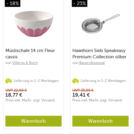
- 18%
- 25%
Müslischale 14 cm Fleur
Hawthorn Sieb Speakeasy
cassis
Premium Collection silber
von
Villeroy & Boch
von
Barprofessional
Lieferung in 1-2 Werktagen
Lieferung in 1-2 Werktagen
UVP
22,90
€
UVP
25,95
€
18,77
€
19,41
€
Preis inkl. MwSt. zzgl. Versand
Preis inkl. MwSt. zzgl. Versand
Warenkorb
Warenkorb