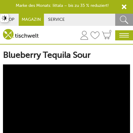
Marke des Monats: Iittala – bis zu 35 % reduziert!
st umschalten
SHOP
MAGAZIN
SERVICE
0
Blueberry Tequila Sour