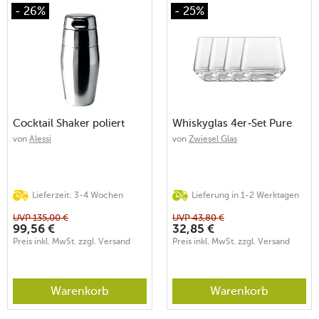
- 26%
- 25%
Cocktail Shaker poliert
Whiskyglas 4er-Set Pure
von
Alessi
von
Zwiesel Glas
Lieferzeit: 3-4 Wochen
Lieferung in 1-2 Werktagen
UVP
135,00
€
UVP
43,80
€
99,56
€
32,85
€
Preis inkl. MwSt. zzgl. Versand
Preis inkl. MwSt. zzgl. Versand
Warenkorb
Warenkorb