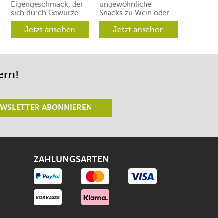
Eigengeschmack, der
ungewöhnliche
sich durch Gewürze
Snacks zu Wein oder
und Aromen leicht in
Prosecco. Ihre Gäste
verschiedene
Jetzt ansehen
werden aber
Jetzt ansehen
Richtungen lenken
begeistert sein.
lässt.
ern!
WSLETTER ABONNIEREN
ZAHLUNGSARTEN