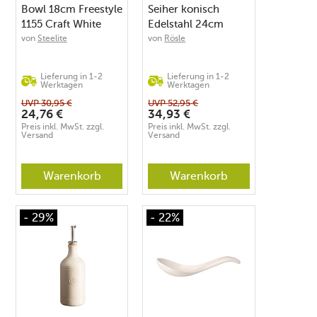
Bowl 18cm Freestyle
Seiher konisch
1155 Craft White
Edelstahl 24cm
von
Steelite
von
Rösle
Lieferung in 1-2
Lieferung in 1-2
Werktagen
Werktagen
UVP
30,95
€
UVP
52,95
€
24,76
€
34,93
€
Preis inkl. MwSt. zzgl.
Preis inkl. MwSt. zzgl.
Versand
Versand
Warenkorb
Warenkorb
- 29%
- 22%