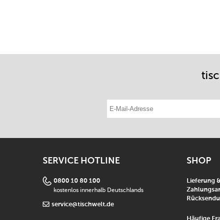
tis
E-Mail-Adresse eintragen
SERVICE HOTLINE
SHOP
0800 10 80 100
Lieferung 
kostenlos innerhalb Deutschlands
Zahlungsar
Rücksend
service@tischwelt.de
Häufige Fr