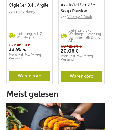
Asialöffel Set 2 St.
Ölgießer 0,4 l Argile
Soup Passion
von
Emile Henry
von
Villeroy & Boch
Lieferzeit: 3-5
Lieferung in 1-2
Werktage. Lieferung
Werktagen
nur innerhalb D und
AT.
UVP
46,90
€
UVP
25,90
€
32,95
€
20,06
€
Preis inkl. MwSt. zzgl.
Preis inkl. MwSt. zzgl.
Versand
Versand
Warenkorb
Warenkorb
Meist gelesen