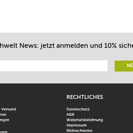
chwelt News: jetzt anmelden und 10% sich
NE
RECHTLICHES
& Versand
Datenschutz
ten
AGB
ungen
Widerrufsbelehrung
Impressum
Bildnachweise
agen