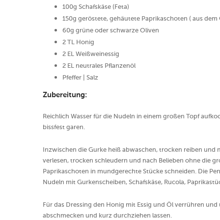
100g Schafskäse (Feta)
150g geröstete, gehäutete Paprikaschoten ( aus dem 
60g grüne oder schwarze Oliven
2 TL Honig
2 EL Weißweinessig
2 EL neutrales Pflanzenöl
Pfeffer | Salz
Zubereitung:
Reichlich Wasser für die Nudeln in einem großen Topf auf
bissfest garen.
Inzwischen die Gurke heiß abwaschen, trocken reiben und 
verlesen, trocken schleudern und nach Belieben ohne die gro
Paprikaschoten in mundgerechte Stücke schneiden. Die Penne
Nudeln mit Gurkenscheiben, Schafskäse, Rucola, Paprikastü
Für das Dressing den Honig mit Essig und Öl verrühren und u
abschmecken und kurz durchziehen lassen.