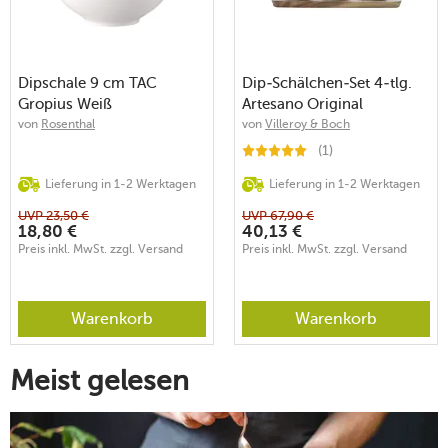
Dipschale 9 cm TAC
Dip-Schälchen-Set 4-tlg.
Gropius Weiß
Artesano Original
von
Rosenthal
von
Villeroy & Boch
(1)
Lieferung in 1-2 Werktagen
Lieferung in 1-2 Werktagen
UVP
23,50
€
UVP
67,90
€
18,80
€
40,13
€
Preis inkl. MwSt. zzgl. Versand
Preis inkl. MwSt. zzgl. Versand
Warenkorb
Warenkorb
Meist gelesen