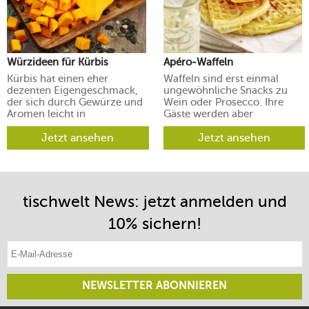
Würzideen für Kürbis
Apéro-Waffeln
Kürbis hat einen eher
Waffeln sind erst einmal
dezenten Eigengeschmack,
ungewöhnliche Snacks zu
der sich durch Gewürze und
Wein oder Prosecco. Ihre
Aromen leicht in
Gäste werden aber
verschiedene Richtungen
begeistert sein.
lenken lässt.
Jetzt ansehen
Jetzt ansehen
tischwelt News: jetzt anmelden und
10% sichern!
E-Mail-Adresse eintragen
NEWSLETTER ABONNIEREN