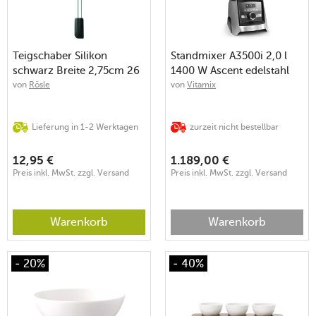
Teigschaber Silikon
Standmixer A3500i 2,0 l
schwarz Breite 2,75cm 26
1400 W Ascent edelstahl
cm
von
Rösle
von
Vitamix
Lieferung in 1-2 Werktagen
zurzeit nicht bestellbar
12,95
€
1.189,00
€
Preis inkl. MwSt. zzgl. Versand
Preis inkl. MwSt. zzgl. Versand
Warenkorb
Warenkorb
- 20%
- 40%