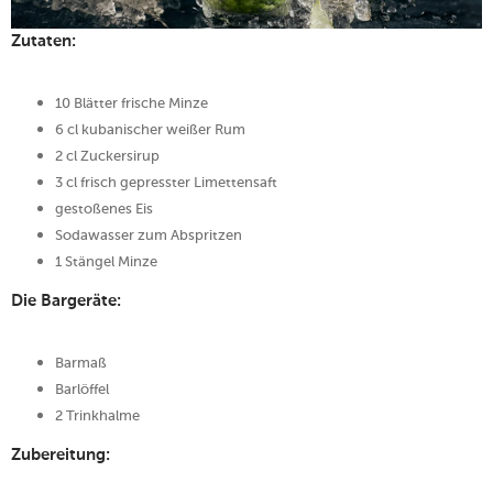
Zutaten:
10 Blätter frische Minze
6 cl kubanischer weißer Rum
2 cl Zuckersirup
3 cl frisch gepresster Limettensaft
gestoßenes Eis
Sodawasser zum Abspritzen
1 Stängel Minze
Die Bargeräte:
Barmaß
Barlöffel
2 Trinkhalme
Zubereitung: