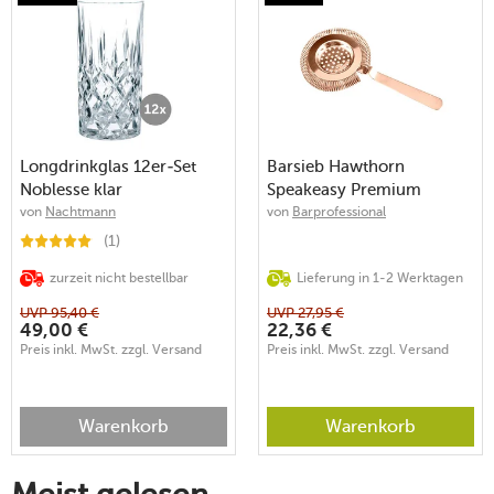
Longdrinkglas 12er-Set
Barsieb Hawthorn
Noblesse klar
Speakeasy Premium
Collection kupfer
von
Nachtmann
von
Barprofessional
(1)
zurzeit nicht bestellbar
Lieferung in 1-2 Werktagen
UVP
95,40
€
UVP
27,95
€
49,00
€
22,36
€
Preis inkl. MwSt. zzgl. Versand
Preis inkl. MwSt. zzgl. Versand
Warenkorb
Warenkorb