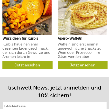
Würzideen für Kürbis
Apéro-Waffeln
Kürbis hat einen eher
Waffeln sind erst einmal
dezenten Eigengeschmack,
ungewöhnliche Snacks zu
der sich durch Gewürze und
Wein oder Prosecco. Ihre
Aromen leicht in
Gäste werden aber
verschiedene Richtungen
begeistert sein.
lenken lässt.
Jetzt ansehen
Jetzt ansehen
tischwelt News: jetzt anmelden und
10% sichern!
E-Mail-Adresse eintragen