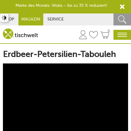
Marke des Monats: Iittala – bis zu 35 % reduziert!
st umschalten
SHOP
MAGAZIN
SERVICE
0
Erdbeer-Petersilien-Tabouleh