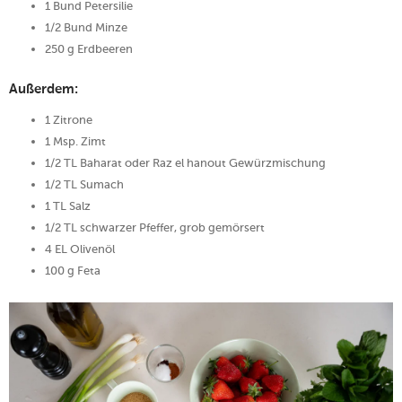
1 Bund Petersilie
1/2 Bund Minze
250 g Erdbeeren
Außerdem:
1 Zitrone
1 Msp. Zimt
1/2 TL Baharat oder Raz el hanout Gewürzmischung
1/2 TL Sumach
1 TL Salz
1/2 TL schwarzer Pfeffer, grob gemörsert
4 EL Olivenöl
100 g Feta