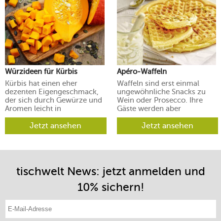
Würzideen für Kürbis
Apéro-Waffeln
Kürbis hat einen eher
Waffeln sind erst einmal
dezenten Eigengeschmack,
ungewöhnliche Snacks zu
der sich durch Gewürze und
Wein oder Prosecco. Ihre
Aromen leicht in
Gäste werden aber
verschiedene Richtungen
begeistert sein.
lenken lässt.
Jetzt ansehen
Jetzt ansehen
tischwelt News: jetzt anmelden und
10% sichern!
E-Mail-Adresse eintragen