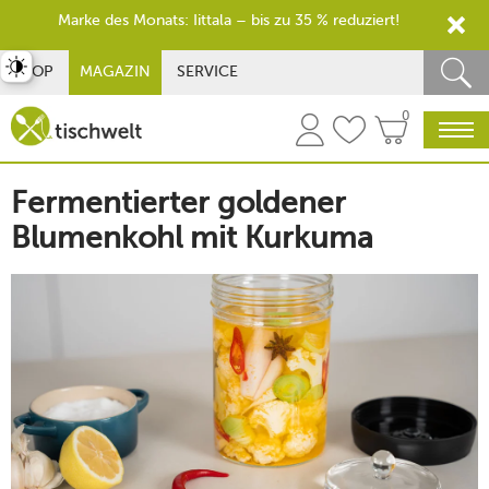
Marke des Monats: Iittala – bis zu 35 % reduziert!
st umschalten
SHOP
MAGAZIN
SERVICE
0
Fermentierter goldener
Blumenkohl mit Kurkuma