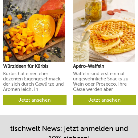
Würzideen für Kürbis
Apéro-Waffeln
Kürbis hat einen eher
Waffeln sind erst einmal
dezenten Eigengeschmack,
ungewöhnliche Snacks zu
der sich durch Gewürze und
Wein oder Prosecco. Ihre
Aromen leicht in
Gäste werden aber
verschiedene Richtungen
begeistert sein.
lenken lässt.
Jetzt ansehen
Jetzt ansehen
tischwelt News: jetzt anmelden und