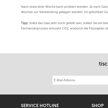
Nach etwa einer Woche kann probiert werden. Je nach Gesc
Wochen zur Verwendung gelagert werden. Im gekühlten Zus
Tipp:
Sollte das Glas sehr hoch gefüllt sein, stellen Sie am b
Fermentierprozess entsteht CO2, wodurch die Flüssigkeit ü
tis
E-Mail-Adresse eintragen
SERVICE HOTLINE
SHOP