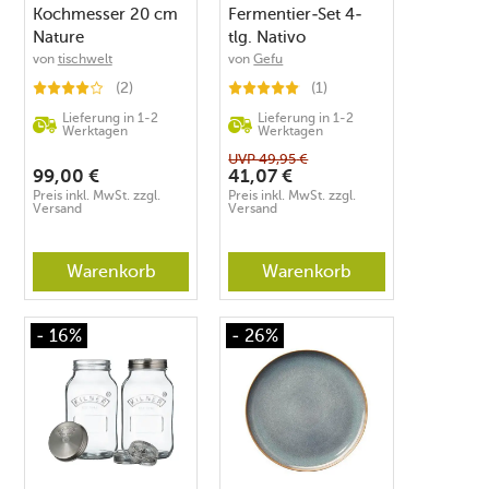
Kochmesser 20 cm
Fermentier-Set 4-
Nature
tlg. Nativo
mehrfarbig
von
tischwelt
von
Gefu
(2)
(1)
Lieferung in 1-2
Lieferung in 1-2
Werktagen
Werktagen
UVP
49,95
€
99,00
€
41,07
€
Preis inkl. MwSt. zzgl.
Preis inkl. MwSt. zzgl.
Versand
Versand
Warenkorb
Warenkorb
- 16%
- 26%