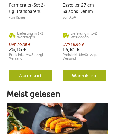
Fermentier-Set 2-
Essteller 27 cm
tlg. transparent
Saisons Denim
von
Kilner
von
ASA
Lieferung in 1-2
Lieferung in 1-2
Werktagen
Werktagen
UVP
29,95
€
UVP
18,90
€
25,15
€
13,81
€
Preis inkl. MwSt. zzgl.
Preis inkl. MwSt. zzgl.
Versand
Versand
Warenkorb
Warenkorb
Meist gelesen