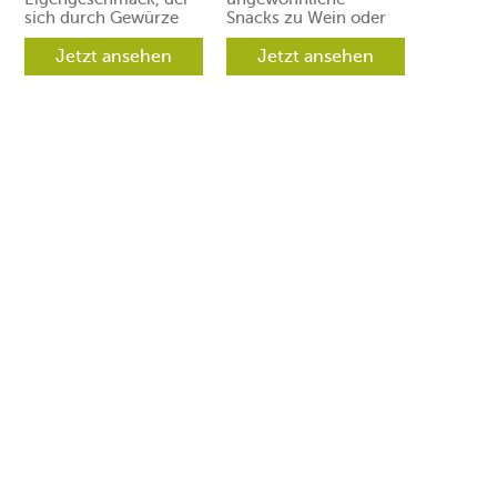
sich durch Gewürze
Snacks zu Wein oder
und Aromen leicht in
Prosecco. Ihre Gäste
verschiedene
Jetzt ansehen
werden aber
Jetzt ansehen
Richtungen lenken
begeistert sein.
lässt.