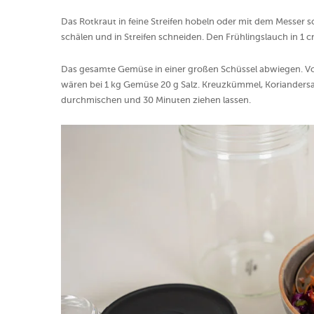
Das Rotkraut in feine Streifen hobeln oder mit dem Messer s
schälen und in Streifen schneiden. Den Frühlingslauch in 1 
Das gesamte Gemüse in einer großen Schüssel abwiegen. 
wären bei 1 kg Gemüse 20 g Salz. Kreuzkümmel, Koriander
durchmischen und 30 Minuten ziehen lassen.