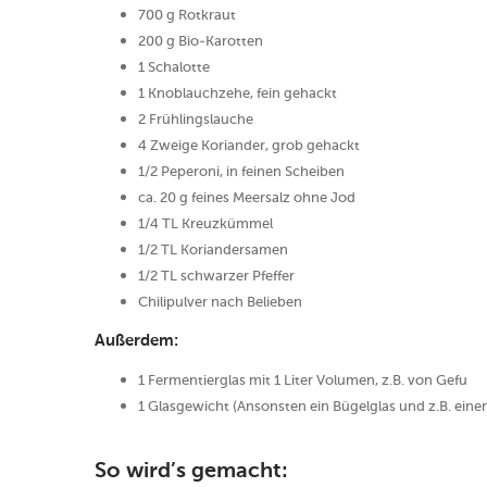
700 g Rotkraut
200 g Bio-Karotten
1 Schalotte
1 Knoblauchzehe, fein gehackt
2 Frühlingslauche
4 Zweige Koriander, grob gehackt
1/2 Peperoni, in feinen Scheiben
ca. 20 g feines Meersalz ohne Jod
1/4 TL Kreuzkümmel
1/2 TL Koriandersamen
1/2 TL schwarzer Pfeffer
Chilipulver nach Belieben
Außerdem:
1 Fermentierglas mit 1 Liter Volumen, z.B. von Gefu
1 Glasgewicht (Ansonsten ein Bügelglas und z.B. eine
So wird’s gemacht: