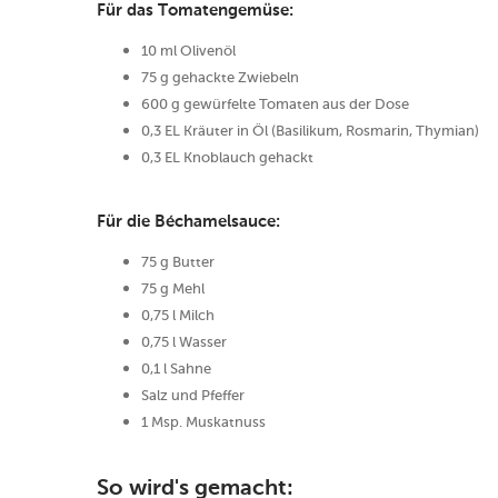
Für das Tomatengemüse:
10 ml Olivenöl
75 g gehackte Zwiebeln
600 g gewürfelte Tomaten aus der Dose
0,3 EL Kräuter in Öl (Basilikum, Rosmarin, Thymian)
0,3 EL Knoblauch gehackt
Für die Béchamelsauce:
75 g Butter
75 g Mehl
0,75 l Milch
0,75 l Wasser
0,1 l Sahne
Salz und Pfeffer
1 Msp. Muskatnuss
So wird's gemacht: