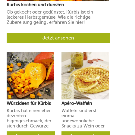
Kürbis kochen und dünsten
Ob gekocht oder gedünstet, Kürbis ist ein
leckeres Herbstgemüse. Wie die richtige
Zubereitung gelingt erfahren Sie hier!
Jetzt ansehen
Würzideen für Kürbis
Apéro-Waffeln
Kürbis hat einen eher
Waffeln sind erst
dezenten
einmal
Eigengeschmack, der
ungewöhnliche
sich durch Gewürze
Snacks zu Wein oder
und Aromen leicht in
Prosecco. Ihre Gäste