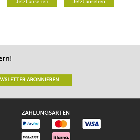
verschiedene
Jetzt ansehen
werden aber
Jetzt ansehen
Richtungen lenken
begeistert sein.
lässt.
ern!
WSLETTER ABONNIEREN
ZAHLUNGSARTEN