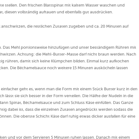
ite stellen. Den frischen Blattspinat mit kaltem Wasser waschen und
, diesen vollständig auftauen und ebenfalls gut ausdrücken.
anschwitzen, die restlichen Zutaten zugeben und ca. 20 Minuten auf
sen. Das Mehl portionsweise hinzufügen und unter beständigem Rühren mit
hwitzen. Achtung: die Mehl-Butter-Masse darf nicht braun werden. Nach
tig rühren, damit sich keine Klümpchen bilden. Einmal kurz aufkochen
ecken. Die Béchamelsauce noch weitere 15 Minuten ausköcheln lassen
h einfacher geht es, wenn man die Form mit einem Stück Butter kurz in den
h lässt sie sich besser in der Form verteilen. Die Hälfte der Nudeln in die
ann Spinat, Béchamelsauce und zum Schluss Käse einfüllen. Das Ganze
tig dabei ist, dass die einzelnen Zutaten angedrückt werden sodass die
nen. Die oberste Schicht Käse darf ruhig etwas dicker ausfallen für eine
cken und vor dem Servieren 5 Minuten ruhen lassen. Danach mit einem