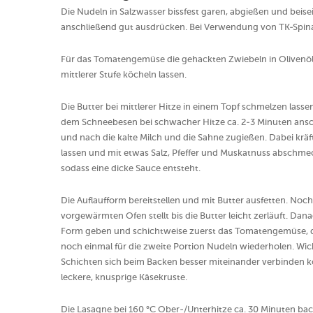
Die Nudeln in Salzwasser bissfest garen, abgießen und beise
anschließend gut ausdrücken. Bei Verwendung von TK-Spinat
Für das Tomatengemüse die gehackten Zwiebeln in Olivenöl 
mittlerer Stufe köcheln lassen.
Die Butter bei mittlerer Hitze in einem Topf schmelzen las
dem Schneebesen bei schwacher Hitze ca. 2-3 Minuten ansc
und nach die kalte Milch und die Sahne zugießen. Dabei kräf
lassen und mit etwas Salz, Pfeffer und Muskatnuss abschm
sodass eine dicke Sauce entsteht.
Die Auflaufform bereitstellen und mit Butter ausfetten. Noc
vorgewärmten Ofen stellt bis die Butter leicht zerläuft. Danac
Form geben und schichtweise zuerst das Tomatengemüse, d
noch einmal für die zweite Portion Nudeln wiederholen. Wich
Schichten sich beim Backen besser miteinander verbinden kön
leckere, knusprige Käsekruste.
Die Lasagne bei 160 °C Ober-/Unterhitze ca. 30 Minuten ba