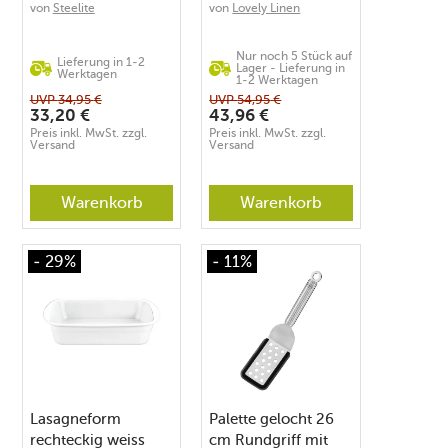
von
Steelite
von
Lovely Linen
Nur noch 5 Stück auf
Lieferung in 1-2
Lager - Lieferung in
Werktagen
1-2 Werktagen
UVP
34,95
€
UVP
54,95
€
33,20
€
43,96
€
Preis inkl. MwSt. zzgl.
Preis inkl. MwSt. zzgl.
Versand
Versand
Warenkorb
Warenkorb
- 29%
- 11%
Lasagneform
Palette gelocht 26
rechteckig weiss
cm Rundgriff mit