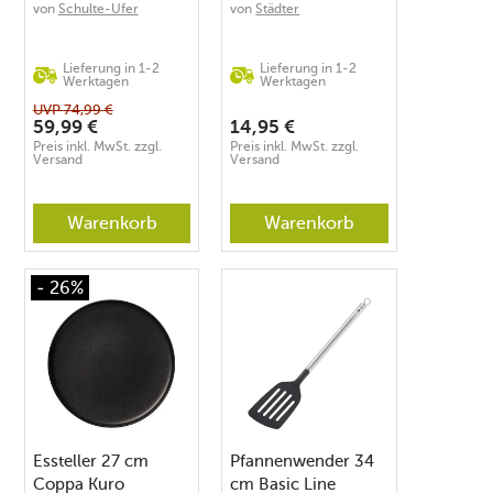
von
Schulte-Ufer
von
Städter
Lieferung in 1-2
Lieferung in 1-2
Werktagen
Werktagen
UVP
74,99
€
59,99
€
14,95
€
Preis inkl. MwSt. zzgl.
Preis inkl. MwSt. zzgl.
Versand
Versand
Warenkorb
Warenkorb
- 26%
Essteller 27 cm
Pfannenwender 34
Coppa Kuro
cm Basic Line