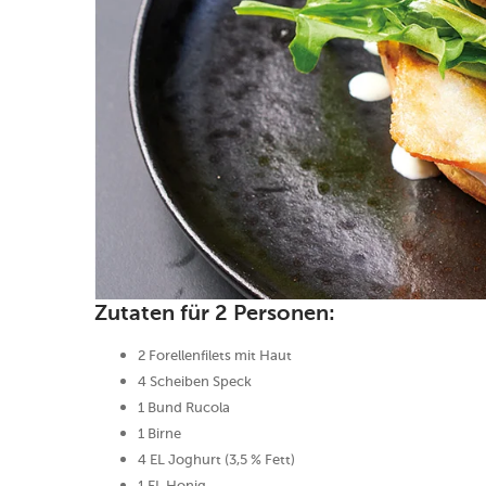
Zutaten für 2 Personen:
2 Forellenfilets mit Haut
4 Scheiben Speck
1 Bund Rucola
1 Birne
4 EL Joghurt (3,5 % Fett)
1 EL Honig