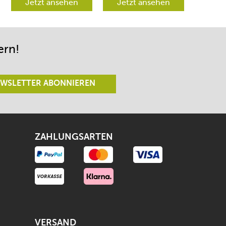
verschiedene
Jetzt ansehen
werden aber
Jetzt ansehen
Richtungen lenken
begeistert sein.
lässt.
ern!
WSLETTER ABONNIEREN
ZAHLUNGSARTEN
VERSAND