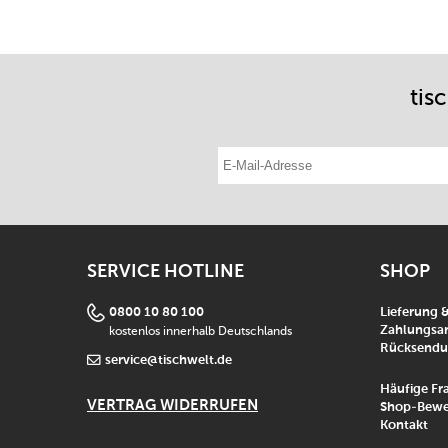
tis
E-Mail-Adresse eintragen
SERVICE HOTLINE
SHOP
0800 10 80 100
Lieferung 
kostenlos innerhalb Deutschlands
Zahlungsar
Rücksend
service@tischwelt.de
Häufige Fr
VERTRAG WIDERRUFEN
Shop-Bewe
Kontakt