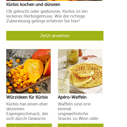
Kürbis kochen und dünsten
Ob gekocht oder gedünstet, Kürbis ist ein
leckeres Herbstgemüse. Wie die richtige
Zubereitung gelingt erfahren Sie hier!
Jetzt ansehen
Würzideen für Kürbis
Apéro-Waffeln
Kürbis hat einen eher
Waffeln sind erst
dezenten
einmal
Eigengeschmack, der
ungewöhnliche
sich durch Gewürze
Snacks zu Wein oder
und Aromen leicht in
Prosecco. Ihre Gäste