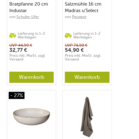
Bratpfanne 20 cm
Salzmühle 16 cm
Industar
Madras u'Select
Edelst./schoko.
von
Schulte-Ufer
von
Peugeot
Lieferung in 1-2
Lieferung in 1-2
Werktagen
Werktagen
UVP
44,99
€
UVP
74,90
€
32,77
€
54,90
€
Preis inkl. MwSt. zzgl.
Preis inkl. MwSt. zzgl.
Versand
Versand
Warenkorb
Warenkorb
- 27%