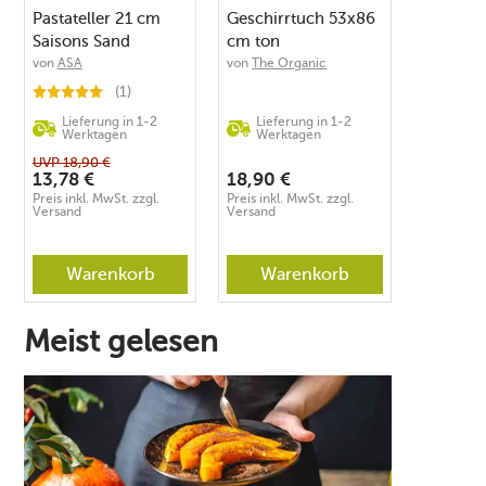
Pastateller 21 cm
Geschirrtuch 53x86
Saisons Sand
cm ton
von
ASA
von
The Organic
Company
(1)
Lieferung in 1-2
Lieferung in 1-2
Werktagen
Werktagen
UVP
18,90
€
13,78
€
18,90
€
Preis inkl. MwSt. zzgl.
Preis inkl. MwSt. zzgl.
Versand
Versand
Warenkorb
Warenkorb
Meist gelesen