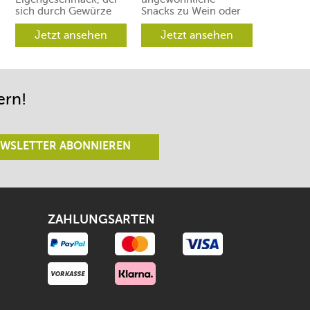
sich durch Gewürze
Snacks zu Wein oder
und Aromen leicht in
Prosecco. Ihre Gäste
verschiedene
Jetzt ansehen
werden aber
Jetzt ansehen
Richtungen lenken
begeistert sein.
lässt.
ern!
WSLETTER ABONNIEREN
ZAHLUNGSARTEN