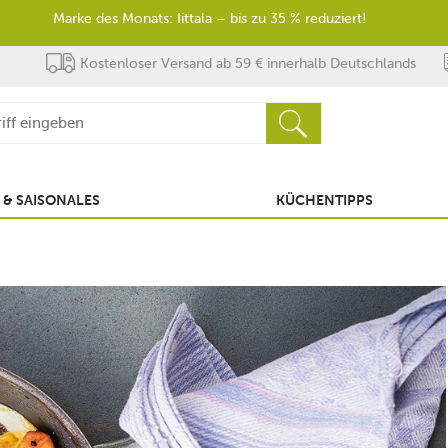
Marke des Monats: Iittala – bis zu 35 % reduziert!
Kostenloser Versand ab 59 € innerhalb Deutschlands
 & SAISONALES
KÜCHENTIPPS