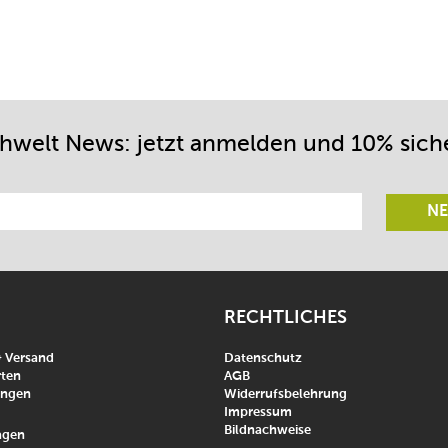
chwelt News: jetzt anmelden und 10% sich
NE
RECHTLICHES
& Versand
Datenschutz
ten
AGB
ungen
Widerrufsbelehrung
Impressum
Bildnachweise
agen