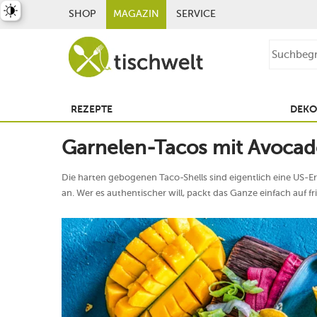
st umschalten
SHOP
MAGAZIN
SERVICE
REZEPTE
DEKO
Garnelen-Tacos mit Avoca
Die harten gebogenen Taco-Shells sind eigentlich eine US-E
an. Wer es authentischer will, packt das Ganze einfach auf fri