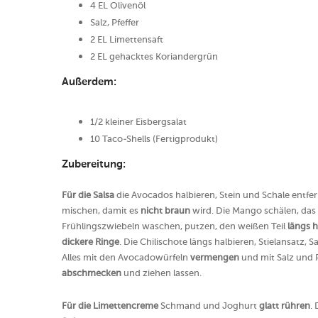
4 EL Olivenöl
Salz, Pfeffer
2 EL Limettensaft
2 EL gehacktes Koriandergrün
Außerdem:
1/2 kleiner Eisbergsalat
10 Taco-Shells (Fertigprodukt)
Zubereitung:
Für die Salsa
die Avocados halbieren, Stein und Schale entfe
mischen, damit es
nicht braun
wird. Die Mango schälen, das
Frühlingszwiebeln waschen, putzen, den weißen Teil
längs h
dickere Ringe
. Die Chilischote längs halbieren, Stielansat
Alles mit den Avocadowürfeln
vermengen
und mit Salz und 
abschmecken
und ziehen lassen.
Für die Limettencreme
Schmand und Joghurt
glatt rühren
.