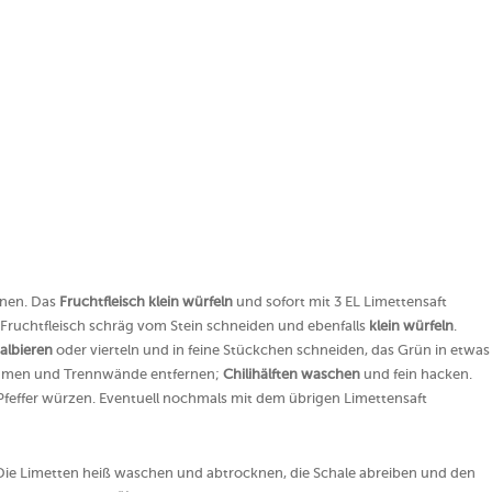
rnen. Das
Fruchtfleisch klein würfeln
und sofort mit 3 EL Limettensaft
 Fruchtfleisch schräg vom Stein schneiden und ebenfalls
klein würfeln
.
albieren
oder vierteln und in feine Stückchen schneiden, das Grün in etwas
z, Samen und Trennwände entfernen;
Chilihälften waschen
und fein hacken.
Pfeffer würzen. Eventuell nochmals mit dem übrigen Limettensaft
 Die Limetten heiß waschen und abtrocknen, die Schale abreiben und den