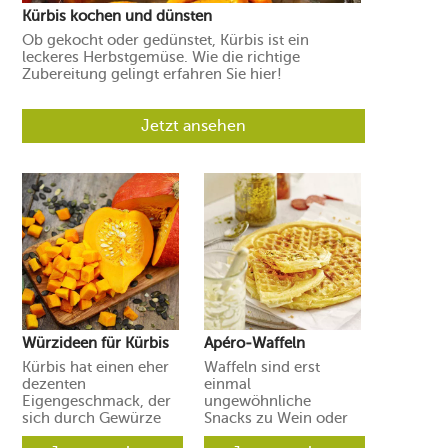
Kürbis kochen und dünsten
Ob gekocht oder gedünstet, Kürbis ist ein
leckeres Herbstgemüse. Wie die richtige
Zubereitung gelingt erfahren Sie hier!
Jetzt ansehen
Würzideen für Kürbis
Apéro-Waffeln
Kürbis hat einen eher
Waffeln sind erst
dezenten
einmal
Eigengeschmack, der
ungewöhnliche
sich durch Gewürze
Snacks zu Wein oder
und Aromen leicht in
Prosecco. Ihre Gäste