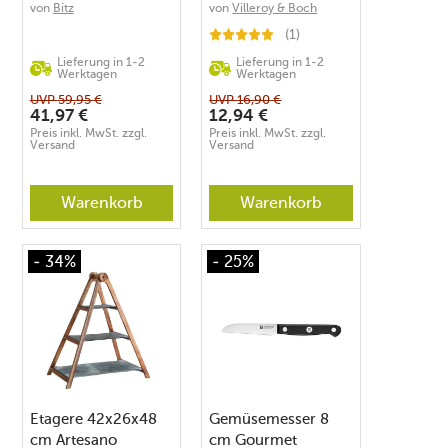
von
Bitz
von
Villeroy & Boch
(1)
Lieferung in 1-2
Lieferung in 1-2
Werktagen
Werktagen
UVP
59,95
€
UVP
16,90
€
41,97
€
12,94
€
Preis inkl. MwSt. zzgl.
Preis inkl. MwSt. zzgl.
Versand
Versand
Warenkorb
Warenkorb
- 34%
- 25%
Etagere 42x26x48
Gemüsemesser 8
cm Artesano
cm Gourmet