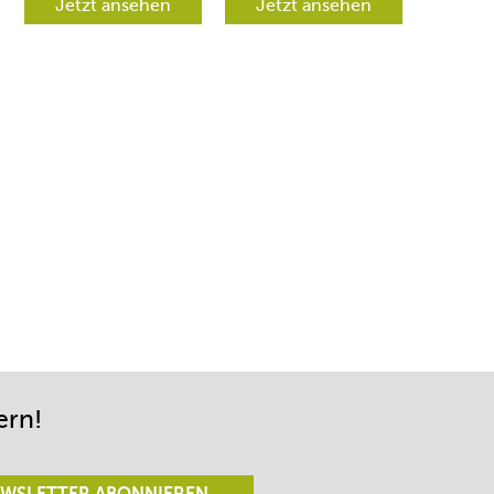
verschiedene
Jetzt ansehen
werden aber
Jetzt ansehen
Richtungen lenken
begeistert sein.
lässt.
ern!