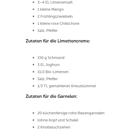
3–4 EL Limettensaft
1 kleine Mango
2 Frühlingszwiebeln
1 kleine rote Chilischote
Salz, Pfeffer
Zutaten für die Limettencreme:
150 g Schmand
3 EL Joghurt
11/2 Bio-Limetten
Salz, Pfeffer
1/3 TL gemahlener Kreuzkümmel
Zutaten für die Garnelen:
20 küchenfertige rohe Riesengarnelen
(ohne Kopf und Schale)
2 Knoblauchzehen