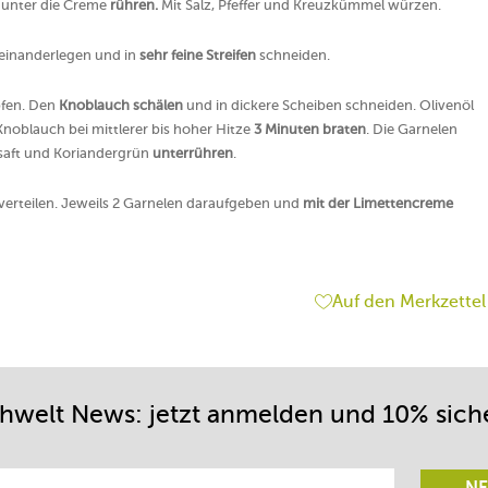
t unter die Creme
rühren.
Mit Salz, Pfeffer und Kreuzkümmel würzen.
reinanderlegen und in
sehr feine Streifen
schneiden.
pfen. Den
Knoblauch schälen
und in dickere Scheiben schneiden. Olivenöl
Knoblauch bei mittlerer bis hoher Hitze
3 Minuten braten
. Die Garnelen
saft und Koriandergrün
unterrühren
.
 verteilen. Jeweils 2 Garnelen daraufgeben und
mit der Limettencreme
Auf den Merkzettel
chwelt News: jetzt anmelden und 10% sich