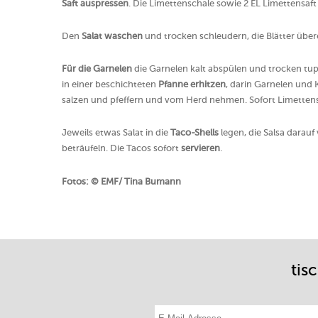
Saft auspressen
. Die Limettenschale sowie 2 EL Limettensaf
Den
Salat waschen
und trocken schleudern, die Blätter übe
Für die Garnelen
die Garnelen kalt abspülen und trocken tu
in einer beschichteten
Pfanne erhitzen
, darin Garnelen und 
salzen und pfeffern und vom Herd nehmen. Sofort Limetten
Jeweils etwas Salat in die
Taco-Shells
legen, die Salsa darauf
beträufeln. Die Tacos sofort
servieren
.
Fotos: © EMF/ Tina Bumann
tis
E-Mail-Adresse eintragen