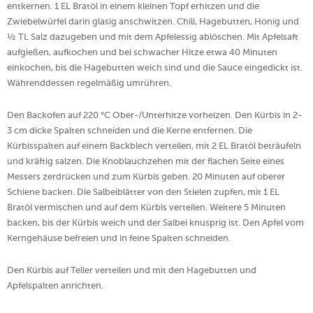
entkernen. 1 EL Bratöl in einem kleinen Topf erhitzen und die
Zwiebelwürfel darin glasig anschwitzen. Chili, Hagebutten, Honig und
½ TL Salz dazugeben und mit dem Apfelessig ablöschen. Mit Apfelsaft
aufgießen, aufkochen und bei schwacher Hitze etwa 40 Minuten
einkochen, bis die Hagebutten weich sind und die Sauce eingedickt ist.
Währenddessen regelmäßig umrühren.
Den Backofen auf 220 °C Ober-/Unterhitze vorheizen. Den Kürbis in 2-
3 cm dicke Spalten schneiden und die Kerne entfernen. Die
Kürbisspalten auf einem Backblech verteilen, mit 2 EL Bratöl beträufeln
und kräftig salzen. Die Knoblauchzehen mit der flachen Seite eines
Messers zerdrücken und zum Kürbis geben. 20 Minuten auf oberer
Schiene backen. Die Salbeiblätter von den Stielen zupfen, mit 1 EL
Bratöl vermischen und auf dem Kürbis verteilen. Weitere 5 Minuten
backen, bis der Kürbis weich und der Salbei knusprig ist. Den Apfel vom
Kerngehäuse befreien und in feine Spalten schneiden.
Den Kürbis auf Teller verteilen und mit den Hagebutten und
Apfelspalten anrichten.