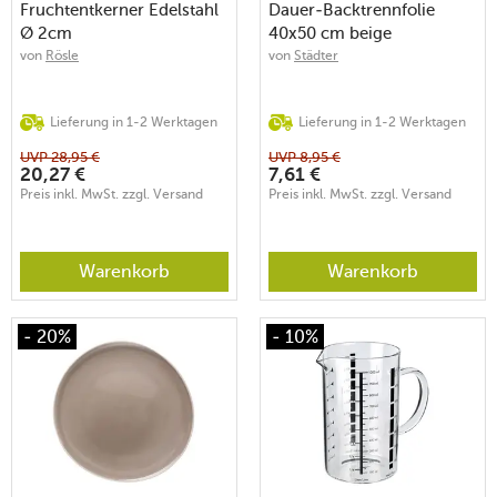
Fruchtentkerner Edelstahl
Dauer-Backtrennfolie
Ø 2cm
40x50 cm beige
von
Rösle
von
Städter
Lieferung in 1-2 Werktagen
Lieferung in 1-2 Werktagen
UVP
28,95
€
UVP
8,95
€
20,27
€
7,61
€
Preis inkl. MwSt. zzgl. Versand
Preis inkl. MwSt. zzgl. Versand
Warenkorb
Warenkorb
- 20%
- 10%