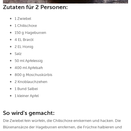
Zutaten für 2 Personen:
1 Zwiebel
1 Chilischote
150 g Hagebutten
4 EL Bratöl
2 EL Honig
Salz
50 ml Apfelessig
400 ml Apfelsaft
800 g Moschuskürbis
2 Knoblauchzehen
1 Bund Salbei
1 kleiner Apfel
So wird's gemacht:
Die Zwiebel fein würfeln, die Chilischote entkernen und hacken. Die
Blütenansätze der Hagebutten entfernen, die Früchte halbieren und