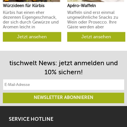
Würzideen für Kürbis
Apéro-Waffeln
Kürbis hat einen eher
Waffeln sind erst einmal
dezenten Eigengeschmack,
ungewöhnliche Snacks zu
der sich durch Gewürze und
Wein oder Prosecco. Ihre
Aromen leicht in
Gäste werden aber
verschiedene Richtungen
begeistert sein.
lenken lässt.
Jetzt ansehen
Jetzt ansehen
tischwelt News: jetzt anmelden und
10% sichern!
E-Mail-Adresse eintragen
NEWSLETTER ABONNIEREN
SERVICE HOTLINE