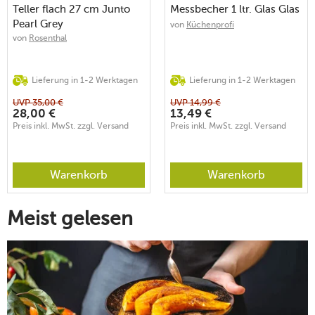
Teller flach 27 cm Junto
Messbecher 1 ltr. Glas Glas
Pearl Grey
von
Küchenprofi
von
Rosenthal
Lieferung in 1-2 Werktagen
Lieferung in 1-2 Werktagen
UVP
35,00
€
UVP
14,99
€
28,00
€
13,49
€
Preis inkl. MwSt. zzgl. Versand
Preis inkl. MwSt. zzgl. Versand
Warenkorb
Warenkorb
Meist gelesen