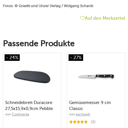
Fotos: © Graefe und Unzer Verlag / Wolgang Schardt
Auf den Merkzettel
Passende Produkte
- 24%
- 27%
Schneidebrett Duracore
Gemüsemesser 9 cm
27,5x15,9x0,9cm Pebble
Classic
schwarz
von
Continenta
von
tischwelt
(2)