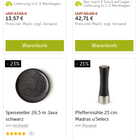
Nur noch 3 Stück auf Lager -
Lieferung in 1-2 Werktagen
Lieferung in 1-2 Werktagen
UVP
17,95
€
UVP
59,00
€
13,57
€
42,71
€
Preis inkl. MwSt. zzgl. Versand
Preis inkl. MwSt. zzgl. Versand
Warenkorb
Warenkorb
- 23%
- 21%
Speiseteller 26,5 m Java
Pfeffermühle 21 cm
schwarz
Madras u'Select
schokobraun
von
tischwelt
von
Peugeot
(1)