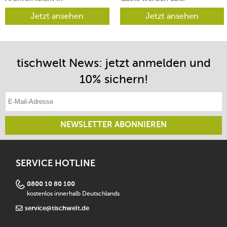
verschiedene Richtungen
begeistert sein.
lenken lässt.
Jetzt ansehen
Jetzt ansehen
tischwelt News: jetzt anmelden und
10% sichern!
E-Mail-Adresse eintragen
NEWSLETTER ABONNIEREN
SERVICE HOTLINE
0800 10 80 100
kostenlos innerhalb Deutschlands
service@tischwelt.de