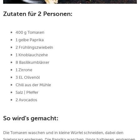
Zutaten für 2 Personen:
400 g Tomaten
1 gelbe Paprika
2 Frühlingszwiebeln
1 Knoblauchzehe
8 Basilikumblätter
1 Zitrone
3 EL Olivenöl
Chili aus der Mühle
Salz | Pfeffer
2 Avocados
So wird's gemacht:
Die Tomaten waschen und in kleine Würfel schneiden, dabei den
Stielansatz entfernen. Die Paprika waschen, längs halbieren, entkernen