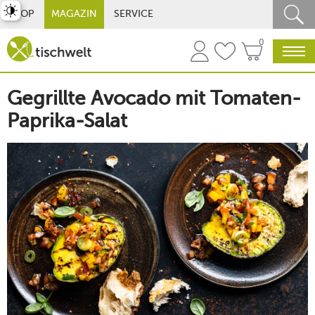
st umschalten
SHOP
MAGAZIN
SERVICE
0
Gegrillte Avocado mit Tomaten-
Paprika-Salat