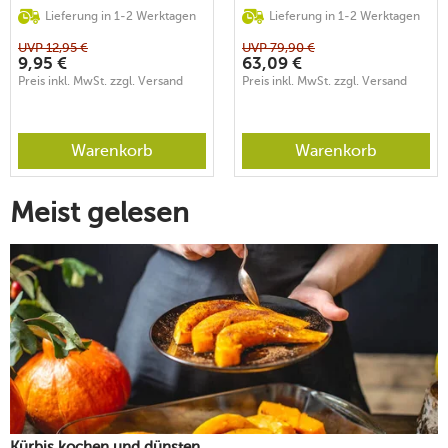
Lieferung in 1-2 Werktagen
Lieferung in 1-2 Werktagen
UVP
12,95
€
UVP
79,90
€
9,95
€
63,09
€
Preis inkl. MwSt. zzgl. Versand
Preis inkl. MwSt. zzgl. Versand
Warenkorb
Warenkorb
Meist gelesen
Kürbis kochen und dünsten