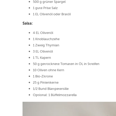
500 g grüner Spargel
1 gute Prise Salz
1 EL Olivenöl oder Bratöl
Salsa:
4 EL Olivenöl
1 Knoblauchzehe
1 Zweig Thymian
3 EL Olivenöl
1 TL Kapern
50 g getrocknete Tomaten in Öl, in Streifen
10 Oliven ohne Kern
1 Bio-Zitrone
25 g Pinienkerne
1/2 Bund Blattpetersilie
Optional: 1 Büffelmozzarella