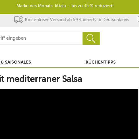
Marke des Monats: Iittala – bis zu 35 % reduziert!
Kostenloser Versand ab 59 € innerhalb Deutschlands
 & SAISONALES
KÜCHENTIPPS
it mediterraner Salsa