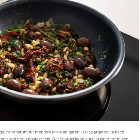
gel rundherum für mehrere Minuten garen. Der Spargel sollte nach
en und noch bissfest sein. Der Spargel kann auch in einer normalen