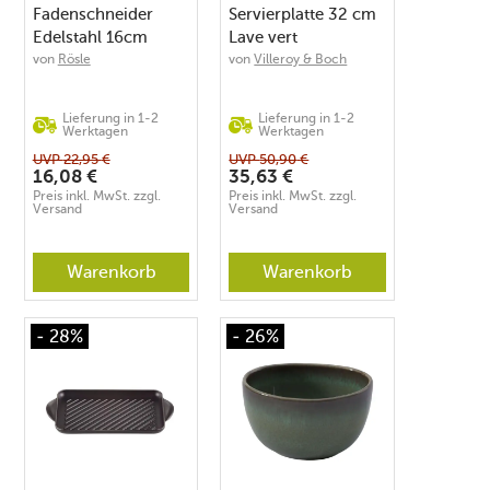
Fadenschneider
Servierplatte 32 cm
Edelstahl 16cm
Lave vert
von
Rösle
von
Villeroy & Boch
Lieferung in 1-2
Lieferung in 1-2
Werktagen
Werktagen
UVP
22,95
€
UVP
50,90
€
16,08
€
35,63
€
Preis inkl. MwSt. zzgl.
Preis inkl. MwSt. zzgl.
Versand
Versand
Warenkorb
Warenkorb
- 28%
- 26%