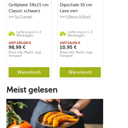
Grillplatte 38x21 cm
Dipschale 10 cm
Classic schwarz
Lave vert
von
Le Creuset
von
Villeroy & Boch
Lieferung in 1-2
Lieferung in 1-2
Werktagen
Werktagen
UVP
139,00
€
UVP
14,90
€
98,99
€
10,95
€
Preis inkl. MwSt. zzgl.
Preis inkl. MwSt. zzgl.
Versand
Versand
Warenkorb
Warenkorb
Meist gelesen