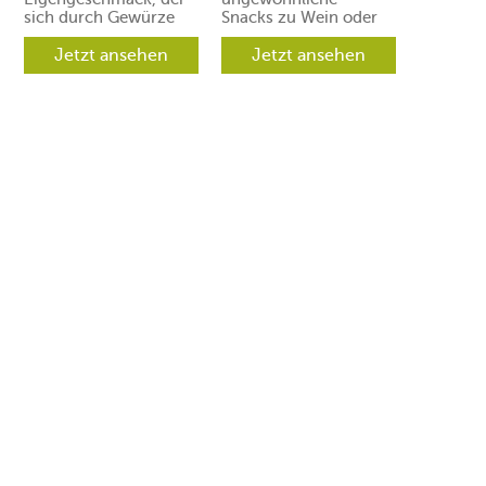
sich durch Gewürze
Snacks zu Wein oder
und Aromen leicht in
Prosecco. Ihre Gäste
verschiedene
Jetzt ansehen
werden aber
Jetzt ansehen
Richtungen lenken
begeistert sein.
lässt.