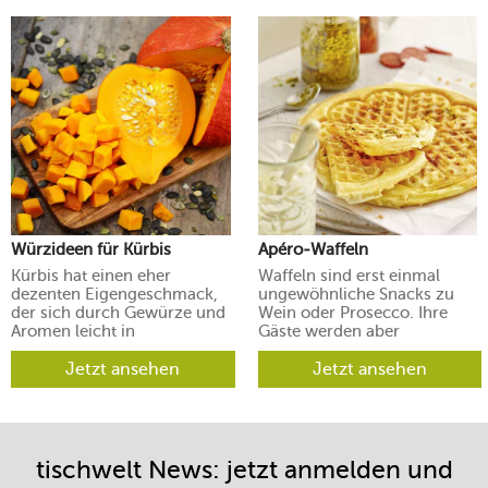
Würzideen für Kürbis
Apéro-Waffeln
Kürbis hat einen eher
Waffeln sind erst einmal
dezenten Eigengeschmack,
ungewöhnliche Snacks zu
der sich durch Gewürze und
Wein oder Prosecco. Ihre
Aromen leicht in
Gäste werden aber
verschiedene Richtungen
begeistert sein.
lenken lässt.
Jetzt ansehen
Jetzt ansehen
tischwelt News: jetzt anmelden und