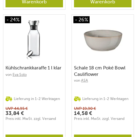
Warenkorb
Warenkorb
- 24%
- 26%
Kühlschrankkaraffe 1 l klar
Schale 18 cm Poké Bowl
Cauliflower
von
Eva Solo
von
ASA
Lieferung in 1-2 Werktagen
Lieferung in 1-2 Werktagen
UVP
44,95
€
UVP
19,90
€
33,84
€
14,58
€
Preis inkl. MwSt. zzgl. Versand
Preis inkl. MwSt. zzgl. Versand