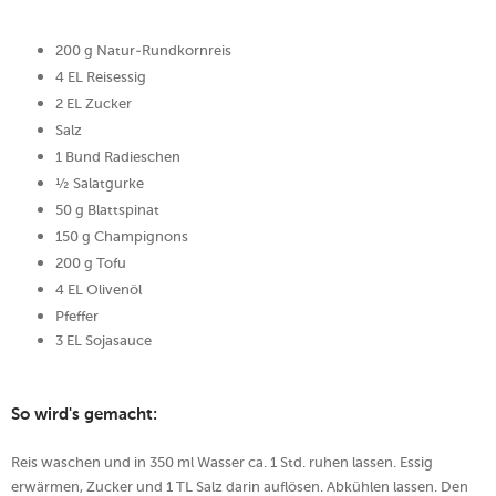
200 g Natur-Rundkornreis
4 EL Reisessig
2 EL Zucker
Salz
1 Bund Radieschen
½ Salatgurke
50 g Blattspinat
150 g Champignons
200 g Tofu
4 EL Olivenöl
Pfeffer
3 EL Sojasauce
So wird's gemacht:
Reis waschen und in 350 ml Wasser ca. 1 Std. ruhen lassen. Essig
erwärmen, Zucker und 1 TL Salz darin auflösen. Abkühlen lassen. Den