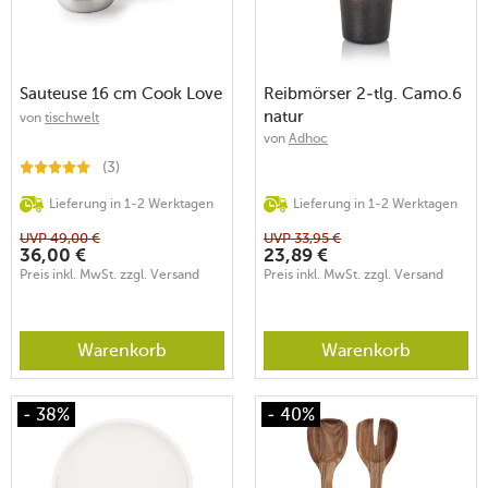
Sauteuse 16 cm Cook Love
Reibmörser 2-tlg. Camo.6
natur
von
tischwelt
von
Adhoc
(3)
Lieferung in 1-2 Werktagen
Lieferung in 1-2 Werktagen
UVP
49,00
€
UVP
33,95
€
36,00
€
23,89
€
Preis inkl. MwSt. zzgl. Versand
Preis inkl. MwSt. zzgl. Versand
Warenkorb
Warenkorb
- 38%
- 40%