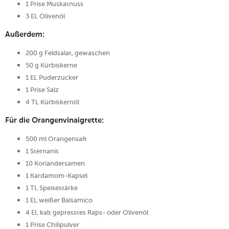
1 Prise Muskatnuss
3 EL Olivenöl
Außerdem:
200 g Feldsalat, gewaschen
50 g Kürbiskerne
1 EL Puderzucker
1 Prise Salz
4 TL Kürbiskernöl
Für die Orangenvinaigrette:
500 ml Orangensaft
1 Sternanis
10 Koriandersamen
1 Kardamom-Kapsel
1 TL Speisestärke
1 EL weißer Balsamico
4 EL kalt gepresstes Raps- oder Olivenöl
1 Prise Chilipulver