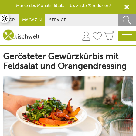
Marke des Monats: Iittala – bis zu 35 % reduziert!
st umschalten
SHOP
MAGAZIN
SERVICE
0
Gerösteter Gewürzkürbis mit
Feldsalat und Orangendressing