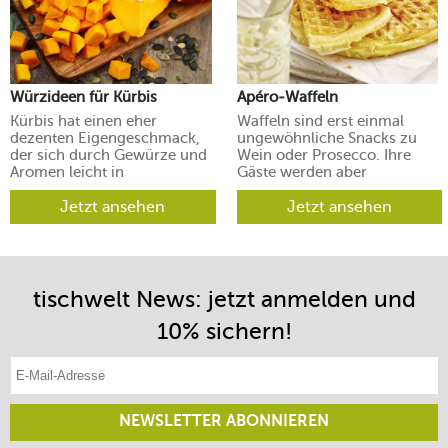
Würzideen für Kürbis
Apéro-Waffeln
Kürbis hat einen eher
Waffeln sind erst einmal
dezenten Eigengeschmack,
ungewöhnliche Snacks zu
der sich durch Gewürze und
Wein oder Prosecco. Ihre
Aromen leicht in
Gäste werden aber
verschiedene Richtungen
begeistert sein.
lenken lässt.
Jetzt ansehen
Jetzt ansehen
tischwelt News: jetzt anmelden und
10% sichern!
E-Mail-Adresse eintragen
NEWSLETTER ABONNIEREN