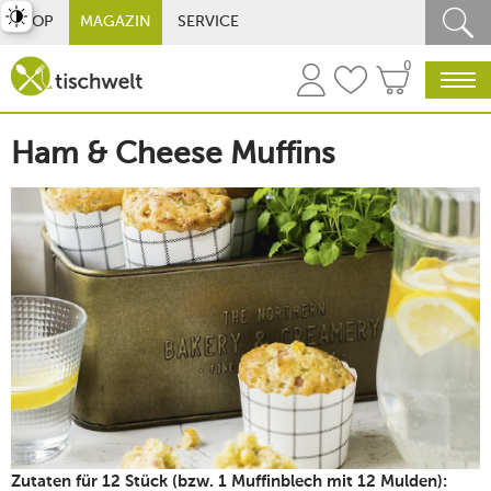
st umschalten
SHOP
MAGAZIN
SERVICE
0
Ham & Cheese Muffins
Zutaten für 12 Stück (bzw. 1 Muffinblech mit 12 Mulden):