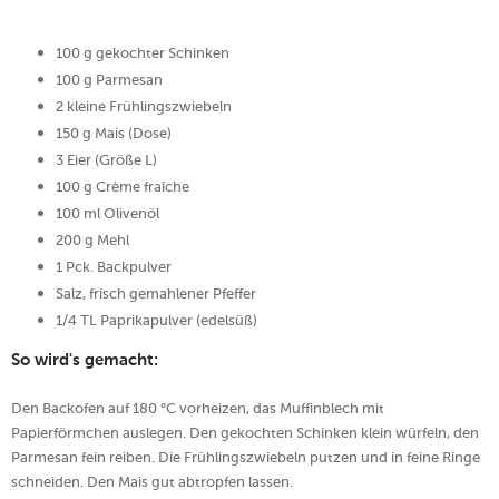
100 g gekochter Schinken
100 g Parmesan
2 kleine Frühlingszwiebeln
150 g Mais (Dose)
3 Eier (Größe L)
100 g Crème fraîche
100 ml Olivenöl
200 g Mehl
1 Pck. Backpulver
Salz, frisch gemahlener Pfeffer
1/4 TL Paprikapulver (edelsüß)
So wird's gemacht:
Den Backofen auf 180 °C vorheizen, das Muffinblech mit
Papierförmchen auslegen. Den gekochten Schinken klein würfeln, den
Parmesan fein reiben. Die Frühlingszwiebeln putzen und in feine Ringe
schneiden. Den Mais gut abtropfen lassen.