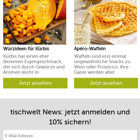
Würzideen für Kürbis
Apéro-Waffeln
Kürbis hat einen eher
Waffeln sind erst einmal
dezenten Eigengeschmack,
ungewöhnliche Snacks zu
der sich durch Gewürze und
Wein oder Prosecco. Ihre
Aromen leicht in
Gäste werden aber
verschiedene Richtungen
begeistert sein.
lenken lässt.
Jetzt ansehen
Jetzt ansehen
tischwelt News: jetzt anmelden und
10% sichern!
E-Mail-Adresse eintragen