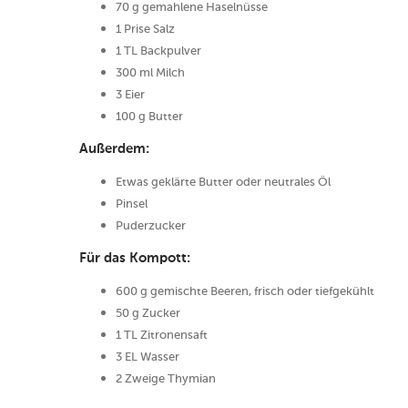
70 g gemahlene Haselnüsse
1 Prise Salz
1 TL Backpulver
300 ml Milch
3 Eier
100 g Butter
Außerdem:
Etwas geklärte Butter oder neutrales Öl
Pinsel
Puderzucker
Für das Kompott:
600 g gemischte Beeren, frisch oder tiefgekühlt
50 g Zucker
1 TL Zitronensaft
3 EL Wasser
2 Zweige Thymian