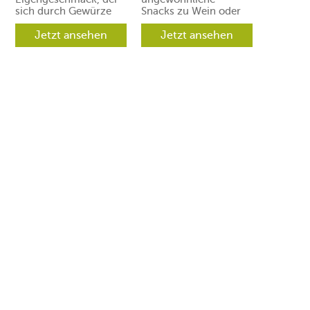
sich durch Gewürze
Snacks zu Wein oder
und Aromen leicht in
Prosecco. Ihre Gäste
verschiedene
Jetzt ansehen
werden aber
Jetzt ansehen
Richtungen lenken
begeistert sein.
lässt.