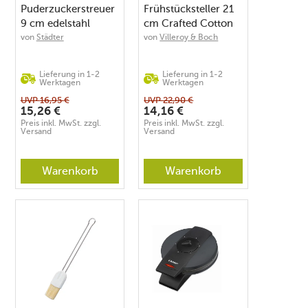
Puderzuckerstreuer
Frühstücksteller 21
9 cm edelstahl
cm Crafted Cotton
von
Städter
von
Villeroy & Boch
Lieferung in 1-2
Lieferung in 1-2
Werktagen
Werktagen
UVP
16,95
€
UVP
22,90
€
15,26
€
14,16
€
Preis inkl. MwSt. zzgl.
Preis inkl. MwSt. zzgl.
Versand
Versand
Warenkorb
Warenkorb