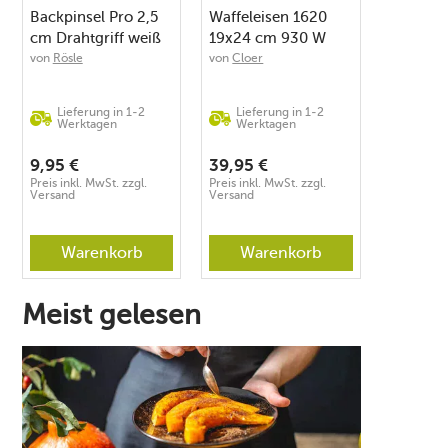
Backpinsel Pro 2,5
Waffeleisen 1620
cm Drahtgriff weiß
19x24 cm 930 W
schwarz
von
Rösle
von
Cloer
Lieferung in 1-2
Lieferung in 1-2
Werktagen
Werktagen
9,95
€
39,95
€
Preis inkl. MwSt. zzgl.
Preis inkl. MwSt. zzgl.
Versand
Versand
Warenkorb
Warenkorb
Meist gelesen