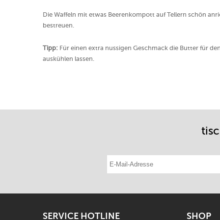
Die Waffeln mit etwas Beerenkompott auf Tellern schön anr
bestreuen.
Tipp:
Für einen extra nussigen Geschmack die Butter für d
auskühlen lassen.
tis
E-Mail-Adresse eintragen
SERVICE HOTLINE
SHOP