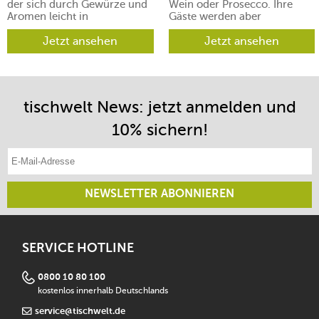
der sich durch Gewürze und
Wein oder Prosecco. Ihre
Aromen leicht in
Gäste werden aber
verschiedene Richtungen
begeistert sein.
lenken lässt.
Jetzt ansehen
Jetzt ansehen
tischwelt News: jetzt anmelden und
10% sichern!
E-Mail-Adresse eintragen
NEWSLETTER ABONNIEREN
SERVICE HOTLINE
0800 10 80 100
kostenlos innerhalb Deutschlands
service@tischwelt.de