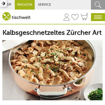
st umschalten
SHOP
MAGAZIN
SERVICE
0
Kalbsgeschnetzeltes Zürcher Art