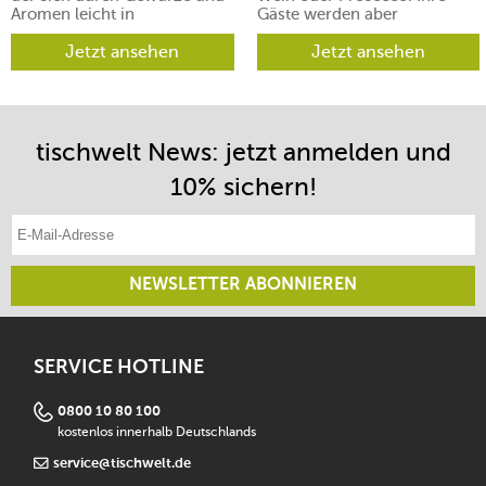
Aromen leicht in
Gäste werden aber
verschiedene Richtungen
begeistert sein.
lenken lässt.
Jetzt ansehen
Jetzt ansehen
tischwelt News: jetzt anmelden und
10% sichern!
E-Mail-Adresse eintragen
NEWSLETTER ABONNIEREN
SERVICE HOTLINE
0800 10 80 100
kostenlos innerhalb Deutschlands
service@tischwelt.de