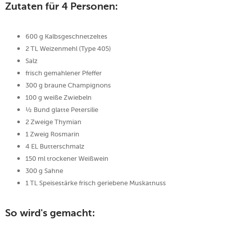
Zutaten für 4 Personen:
600 g Kalbsgeschnetzeltes
2 TL Weizenmehl (Type 405)
Salz
frisch gemahlener Pfeffer
300 g braune Champignons
100 g weiße Zwiebeln
½ Bund glatte Petersilie
2 Zweige Thymian
1 Zweig Rosmarin
4 EL Butterschmalz
150 ml trockener Weißwein
300 g Sahne
1 TL Speisestärke frisch geriebene Muskatnuss
So wird's gemacht: