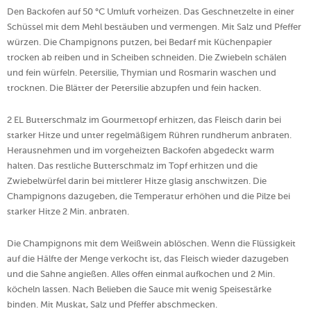
Den Backofen auf 50 °C Umluft vorheizen. Das Geschnetzelte in einer
Schüssel mit dem Mehl bestäuben und vermengen. Mit Salz und Pfeffer
würzen. Die Champignons putzen, bei Bedarf mit Küchenpapier
trocken ab reiben und in Scheiben schneiden. Die Zwiebeln schälen
und fein würfeln. Petersilie, Thymian und Rosmarin waschen und
trocknen. Die Blätter der Petersilie abzupfen und fein hacken.
2 EL Butterschmalz im Gourmettopf erhitzen, das Fleisch darin bei
starker Hitze und unter regelmäßigem Rühren rundherum anbraten.
Herausnehmen und im vorgeheizten Backofen abgedeckt warm
halten. Das restliche Butterschmalz im Topf erhitzen und die
Zwiebelwürfel darin bei mittlerer Hitze glasig anschwitzen. Die
Champignons dazugeben, die Temperatur erhöhen und die Pilze bei
starker Hitze 2 Min. anbraten.
Die Champignons mit dem Weißwein ablöschen. Wenn die Flüssigkeit
auf die Hälfte der Menge verkocht ist, das Fleisch wieder dazugeben
und die Sahne angießen. Alles offen einmal aufkochen und 2 Min.
köcheln lassen. Nach Belieben die Sauce mit wenig Speisestärke
binden. Mit Muskat, Salz und Pfeffer abschmecken.