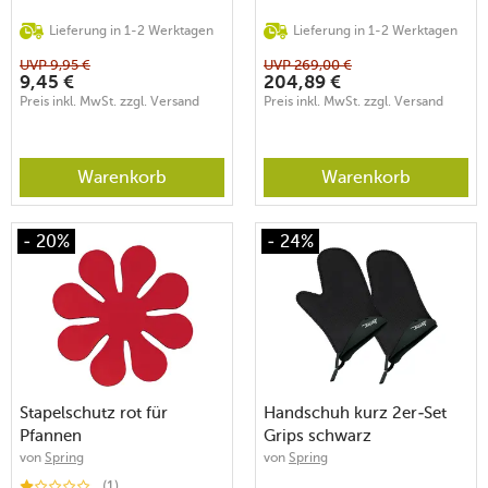
Lieferung in 1-2 Werktagen
Lieferung in 1-2 Werktagen
UVP
9,95
€
UVP
269,00
€
9,45
€
204,89
€
Preis inkl. MwSt. zzgl. Versand
Preis inkl. MwSt. zzgl. Versand
Warenkorb
Warenkorb
- 20%
- 24%
Stapelschutz rot für
Handschuh kurz 2er-Set
Pfannen
Grips schwarz
von
Spring
von
Spring
(1)