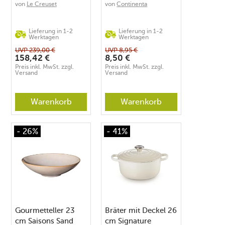
von
Le Creuset
von
Continenta
Lieferung in 1-2
Lieferung in 1-2
Werktagen
Werktagen
UVP
239,00
€
UVP
8,95
€
158,42
€
8,50
€
Preis inkl. MwSt. zzgl.
Preis inkl. MwSt. zzgl.
Versand
Versand
Warenkorb
Warenkorb
- 26%
- 41%
Gourmetteller 23
Bräter mit Deckel 26
cm Saisons Sand
cm Signature