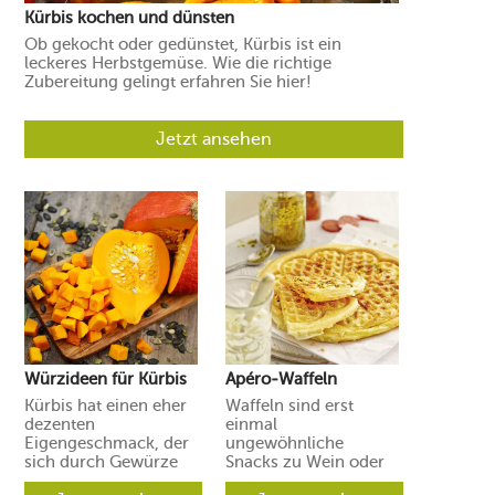
Kürbis kochen und dünsten
Ob gekocht oder gedünstet, Kürbis ist ein
leckeres Herbstgemüse. Wie die richtige
Zubereitung gelingt erfahren Sie hier!
Jetzt ansehen
Würzideen für Kürbis
Apéro-Waffeln
Kürbis hat einen eher
Waffeln sind erst
dezenten
einmal
Eigengeschmack, der
ungewöhnliche
sich durch Gewürze
Snacks zu Wein oder
und Aromen leicht in
Prosecco. Ihre Gäste