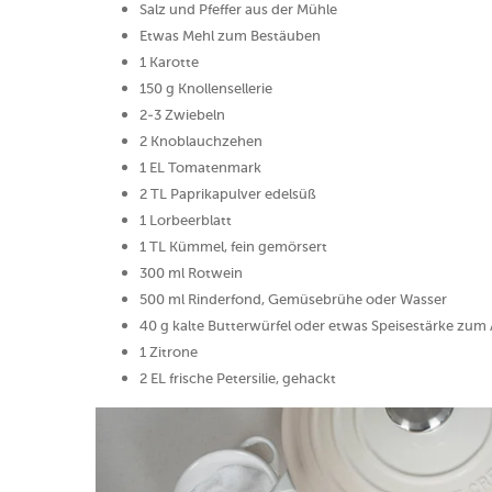
Salz und Pfeffer aus der Mühle
Etwas Mehl zum Bestäuben
1 Karotte
150 g Knollensellerie
2-3 Zwiebeln
2 Knoblauchzehen
1 EL Tomatenmark
2 TL Paprikapulver edelsüß
1 Lorbeerblatt
1 TL Kümmel, fein gemörsert
300 ml Rotwein
500 ml Rinderfond, Gemüsebrühe oder Wasser
40 g kalte Butterwürfel oder etwas Speisestärke zum
1 Zitrone
2 EL frische Petersilie, gehackt