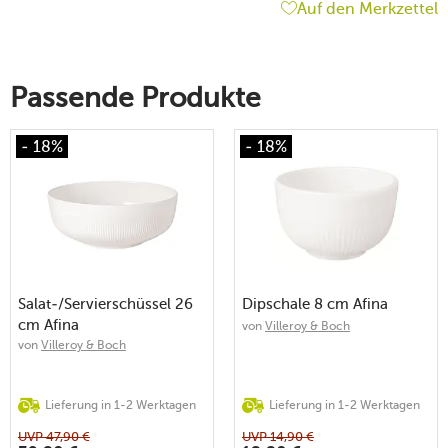
Auf den Merkzettel
Passende Produkte
- 18%
- 18%
Salat-/Servierschüssel 26
Dipschale 8 cm Afina
cm Afina
von
Villeroy & Boch
von
Villeroy & Boch
Lieferung in 1-2 Werktagen
Lieferung in 1-2 Werktagen
UVP
47,90
€
UVP
14,90
€