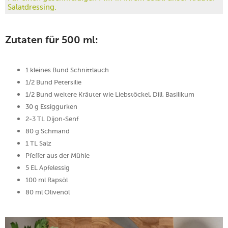
Salatdressing.
Zutaten für 500 ml:
1 kleines Bund Schnittlauch
1/2 Bund Petersilie
1/2 Bund weitere Kräuter wie Liebstöckel, Dill, Basilikum
30 g Essiggurken
2-3 TL Dijon-Senf
80 g Schmand
1 TL Salz
Pfeffer aus der Mühle
5 EL Apfelessig
100 ml Rapsöl
80 ml Olivenöl