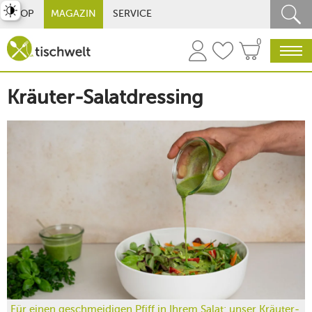
st umschalten
SHOP
MAGAZIN
SERVICE
0
Kräuter-Salatdressing
Für einen geschmeidigen Pfiff in Ihrem Salat: unser Kräuter-