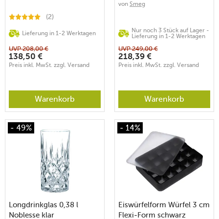
von
Smeg
(2)
Nur noch 3 Stück auf Lager -
Lieferung in 1-2 Werktagen
Lieferung in 1-2 Werktagen
UVP
208,00
€
UVP
249,00
€
138,50
€
218,39
€
Preis inkl. MwSt. zzgl. Versand
Preis inkl. MwSt. zzgl. Versand
Warenkorb
Warenkorb
- 49%
- 14%
Longdrinkglas 0,38 l
Eiswürfelform Würfel 3 cm
Noblesse klar
Flexi-Form schwarz