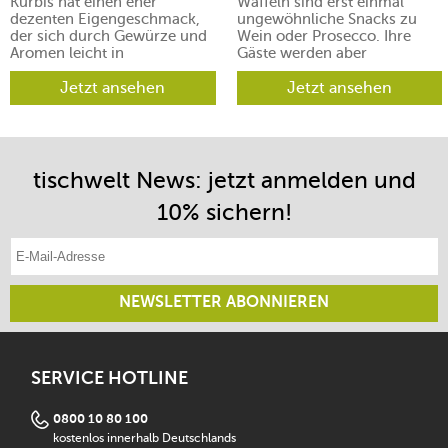
Kürbis hat einen eher
Waffeln sind erst einmal
dezenten Eigengeschmack,
ungewöhnliche Snacks zu
der sich durch Gewürze und
Wein oder Prosecco. Ihre
Aromen leicht in
Gäste werden aber
verschiedene Richtungen
begeistert sein.
lenken lässt.
Jetzt ansehen
Jetzt ansehen
tischwelt News: jetzt anmelden und
10% sichern!
E-Mail-Adresse eintragen
NEWSLETTER ABONNIEREN
SERVICE HOTLINE
0800 10 80 100
kostenlos innerhalb Deutschlands