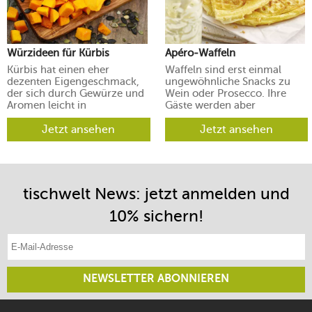
Würzideen für Kürbis
Apéro-Waffeln
Kürbis hat einen eher
Waffeln sind erst einmal
dezenten Eigengeschmack,
ungewöhnliche Snacks zu
der sich durch Gewürze und
Wein oder Prosecco. Ihre
Aromen leicht in
Gäste werden aber
verschiedene Richtungen
begeistert sein.
lenken lässt.
Jetzt ansehen
Jetzt ansehen
tischwelt News: jetzt anmelden und
10% sichern!
E-Mail-Adresse eintragen
NEWSLETTER ABONNIEREN