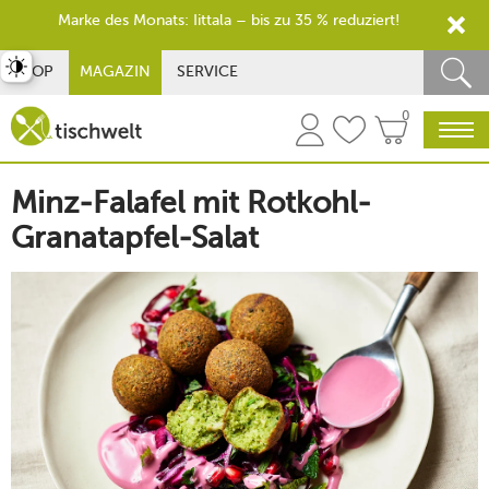
Marke des Monats: Iittala – bis zu 35 % reduziert!
st umschalten
SHOP
MAGAZIN
SERVICE
0
Minz-Falafel mit Rotkohl-
Granatapfel-Salat