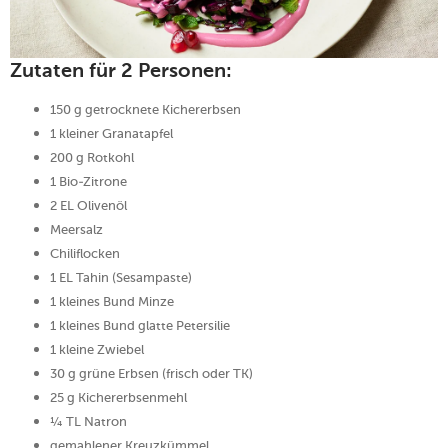
Zutaten für 2 Personen:
150 g getrocknete Kichererbsen
1 kleiner Granatapfel
200 g Rotkohl
1 Bio-Zitrone
2 EL Olivenöl
Meersalz
Chiliflocken
1 EL Tahin (Sesampaste)
1 kleines Bund Minze
1 kleines Bund glatte Petersilie
1 kleine Zwiebel
30 g grüne Erbsen (frisch oder TK)
25 g Kichererbsenmehl
¼ TL Natron
gemahlener Kreuzkümmel